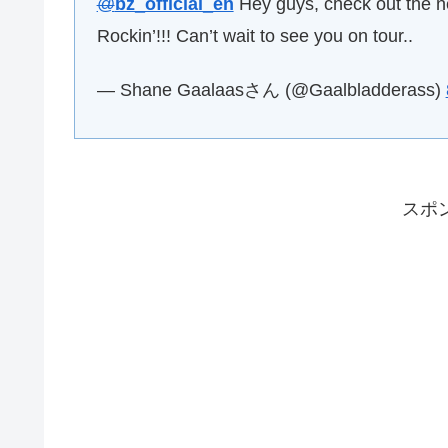
@
bz_official_en
Hey guys, check out the ne
Rockin’!!! Can’t wait to see you on tour..
— Shane Gaalaasさん (@Gaalbladderass)
スポ