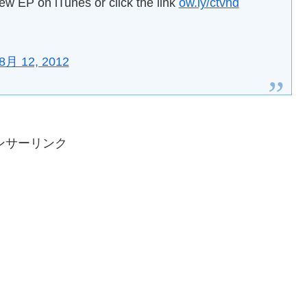
w EP on iTunes or click the link
ow.ly/ctvhd
8月 12, 2012
ンサーリンク