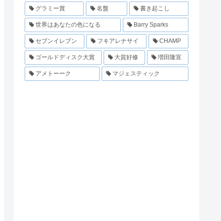
グラミー賞
名盤
書き起こし
世界はあなたの色になる
Barry Sparks
セブンイレブン
フキアレナサイ
CHAMP
ゴールドディスク大賞
大賀好修
増田隆宣
アメトーーク
マジェスティック