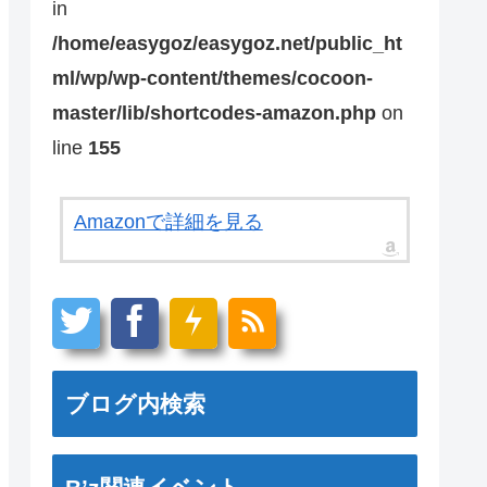
in
/home/easygoz/easygoz.net/public_ht
ml/wp/wp-content/themes/cocoon-
master/lib/shortcodes-amazon.php
on
line
155
Amazonで詳細を見る
ブログ内検索