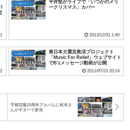
平井堅がライブで「いつかのメリ
その他のサイト
バ
ークリスマス」カバー
定
51
2013/12/31 1:40
シ
東日本大震災救済プロジェクト
その他のサイト
「Music For Relief」ウェブサイト
でB’zメッセージ動画が公開
52
2011/07/23 20:14
宇都宮隆20周年アルバムに松本さ
んがギターで参加