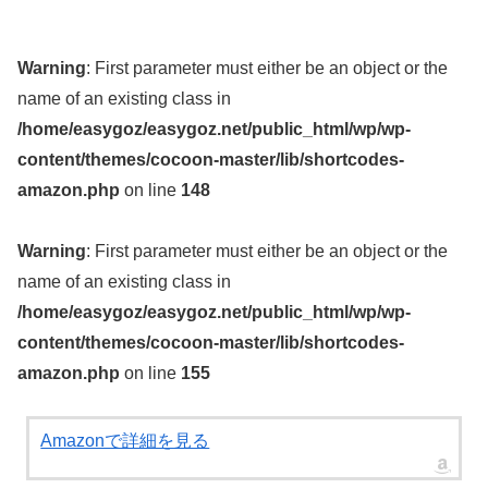
Warning
: First parameter must either be an object or the
name of an existing class in
/home/easygoz/easygoz.net/public_html/wp/wp-
content/themes/cocoon-master/lib/shortcodes-
amazon.php
on line
148
Warning
: First parameter must either be an object or the
name of an existing class in
/home/easygoz/easygoz.net/public_html/wp/wp-
content/themes/cocoon-master/lib/shortcodes-
amazon.php
on line
155
Amazonで詳細を見る