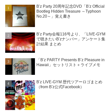
B'z Party 20周年記念DVD「B'z Official
Bootleg Hidden Treasure ～Typhoon
No.20～」覚え書き
B'z Party会報116号より、「LIVE-GYM
で聴きたいB'zナンバー」アンケート集
計結果 まとめ
「B'z PARTY Presents B’z Pleasure in
Hawaii」セットリスト＋ライブメモ
B'z LIVE-GYM 歴代ツアーロゴまとめ
（from B'z公式Facebook）