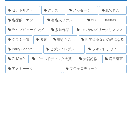
セットリスト
グッズ
メッセージ
見てきた
名探偵コナン
有名人ファン
Shane Gaalaas
ライブビューイング
参加作品
いつかのメリークリスマス
グラミー賞
名盤
書き起こし
世界はあなたの色になる
Barry Sparks
セブンイレブン
フキアレナサイ
CHAMP
ゴールドディスク大賞
大賀好修
増田隆宣
アメトーーク
マジェスティック