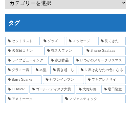
タグ
セットリスト
グッズ
メッセージ
見てきた
名探偵コナン
有名人ファン
Shane Gaalaas
ライブビューイング
参加作品
いつかのメリークリスマス
グラミー賞
名盤
書き起こし
世界はあなたの色になる
Barry Sparks
セブンイレブン
フキアレナサイ
CHAMP
ゴールドディスク大賞
大賀好修
増田隆宣
アメトーーク
マジェスティック