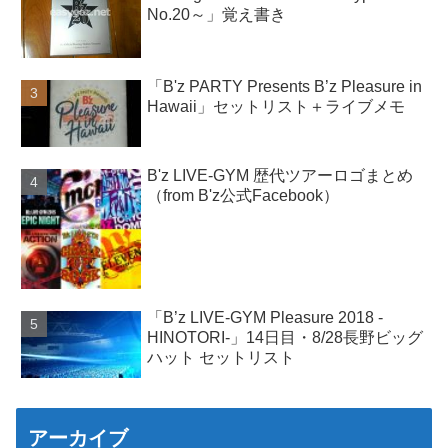
No.20～」覚え書き
「B'z PARTY Presents B’z Pleasure in
Hawaii」セットリスト＋ライブメモ
B'z LIVE-GYM 歴代ツアーロゴまとめ
（from B'z公式Facebook）
「B’z LIVE-GYM Pleasure 2018 -
HINOTORI-」14日目・8/28長野ビッグ
ハット セットリスト
アーカイブ