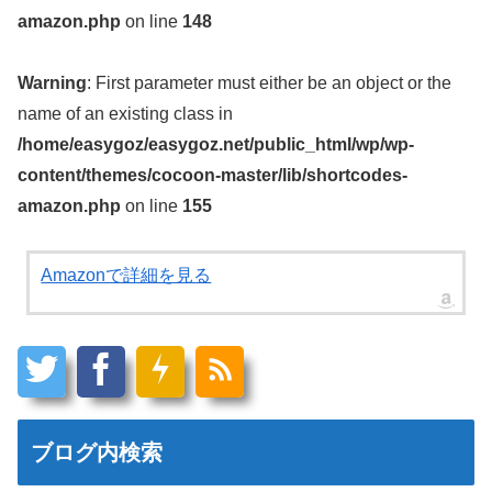
amazon.php
on line
148
Warning
: First parameter must either be an object or the
name of an existing class in
/home/easygoz/easygoz.net/public_html/wp/wp-
content/themes/cocoon-master/lib/shortcodes-
amazon.php
on line
155
Amazonで詳細を見る
ブログ内検索