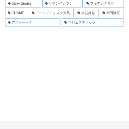
Barry Sparks
セブンイレブン
フキアレナサイ
CHAMP
ゴールドディスク大賞
大賀好修
増田隆宣
アメトーーク
マジェスティック