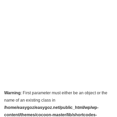
Warning
: First parameter must either be an object or the
name of an existing class in
/home/easygoz/easygoz.net/public_html/wp/wp-
content/themes/cocoon-master/lib/shortcodes-