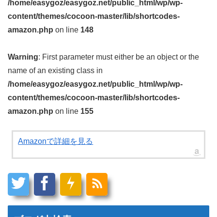
/home/easygoz/easygoz.net/public_html/wp/wp-
content/themes/cocoon-master/lib/shortcodes-
amazon.php
on line
148
Warning
: First parameter must either be an object or the
name of an existing class in
/home/easygoz/easygoz.net/public_html/wp/wp-
content/themes/cocoon-master/lib/shortcodes-
amazon.php
on line
155
Amazonで詳細を見る