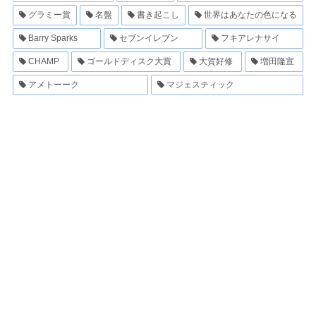
グラミー賞
名盤
書き起こし
世界はあなたの色になる
Barry Sparks
セブンイレブン
フキアレナサイ
CHAMP
ゴールドディスク大賞
大賀好修
増田隆宣
アメトーーク
マジェスティック