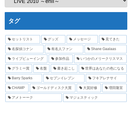
タグ
セットリスト
グッズ
メッセージ
見てきた
名探偵コナン
有名人ファン
Shane Gaalaas
ライブビューイング
参加作品
いつかのメリークリスマス
グラミー賞
名盤
書き起こし
世界はあなたの色になる
Barry Sparks
セブンイレブン
フキアレナサイ
CHAMP
ゴールドディスク大賞
大賀好修
増田隆宣
アメトーーク
マジェスティック