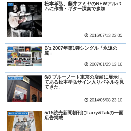
松本孝弘、藤井フミヤのNEWアルバ
CD
ムに作曲・ギター演奏で参加
2016/07/13 23:09
B’z 2007年第1弾シングル「永遠の
CD
翼」
2007/01/29 13:16
6/8 ブルーノート東京の店頭に展示し
New Horizon
てある松本孝弘サイン入りパネルを見
てきた。
2014/06/08 23:10
5/15読売新聞朝刊にLarry&Takの一面
TAKE YOUR PICK
広告掲載