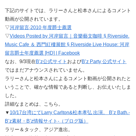
下記のサイトでは、ラリーさんと松本さんによるコメント
動画が公開されています。
▽
河岸留言‧2010 年度爵士薦選
▽
Videos Posted by 河岸留言｜音樂藝文咖啡 § Riverside.
Music Cafe ＆ 西門紅樓展館 § Riverside Live House: 河岸
留言爵士年度薦選 [HD] | Facebook
なお、9/3現在
B’z公式サイト
および
B’z Party 公式サイト
ではまだアナウンスされていません。
ラリーさんと松本さんによるコメント動画が公開されたと
いうことで、確かな情報であると判断し、お伝えいたしま
した。
詳細なまとめは、こちら。
▼
10/17台湾にてLarry Carlton&松本孝弘 出演。 B’z Bath.-
B’z素材・B’z情報サイト-（ブログ版）
ラリー＆タック、アジア進出。