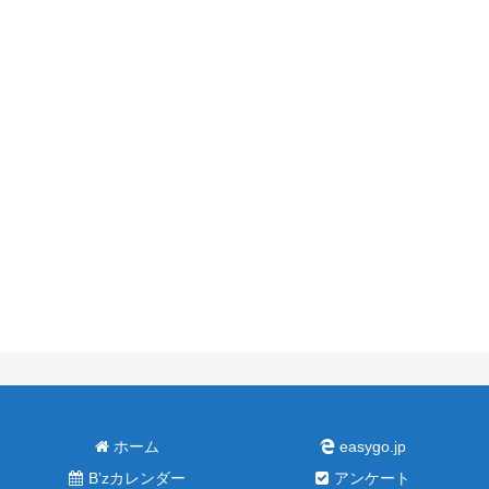
ホーム
easygo.jp
B’zカレンダー
アンケート