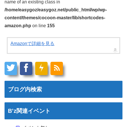
name of an existing class in
/home/easygoz/easygoz.net/public_html/wp/wp-
content/themes/cocoon-master/lib/shortcodes-
amazon.php
on line
155
Amazonで詳細を見る
ブログ内検索
B’z関連イベント