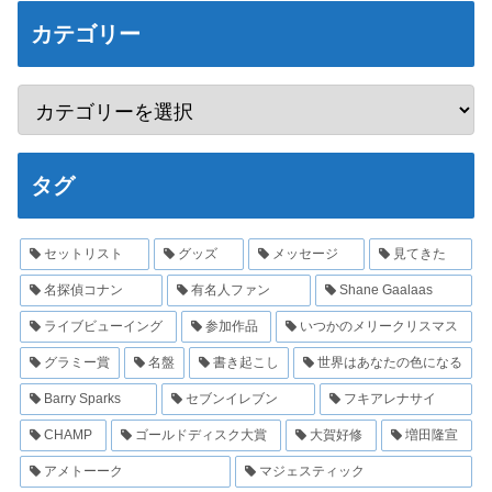
カテゴリー
タグ
セットリスト
グッズ
メッセージ
見てきた
名探偵コナン
有名人ファン
Shane Gaalaas
ライブビューイング
参加作品
いつかのメリークリスマス
グラミー賞
名盤
書き起こし
世界はあなたの色になる
Barry Sparks
セブンイレブン
フキアレナサイ
CHAMP
ゴールドディスク大賞
大賀好修
増田隆宣
アメトーーク
マジェスティック