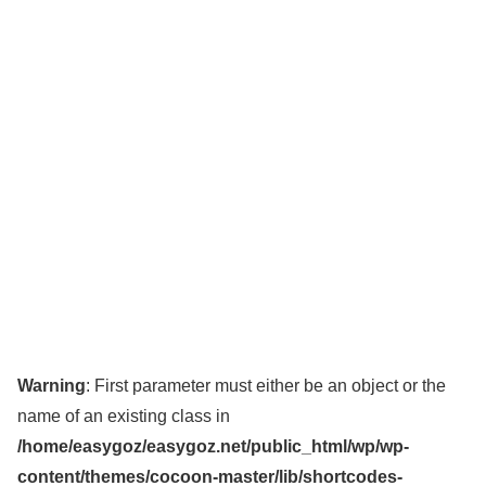
Warning
: First parameter must either be an object or the
name of an existing class in
/home/easygoz/easygoz.net/public_html/wp/wp-
content/themes/cocoon-master/lib/shortcodes-