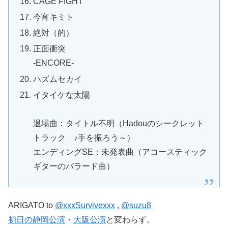
CAGE FIGHT
今宵キミト
絶対（的）
正面衝突
-ENCORE-
ハズムセカイ
イタイケな太陽
退場曲：タイトル不明（Hadouのシークレット
トラック ♪手を振ろう～）
エンディングSE：未発表曲（アコースティック
ギターのバラード曲）
ARIGATO to
@xxxSurvivexxx
,
@suzu8
初日の静岡公演
・
大阪公演
と変わらず。