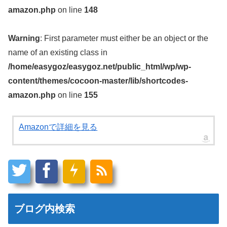
amazon.php
on line
148
Warning
: First parameter must either be an object or the
name of an existing class in
/home/easygoz/easygoz.net/public_html/wp/wp-
content/themes/cocoon-master/lib/shortcodes-
amazon.php
on line
155
Amazonで詳細を見る
ブログ内検索