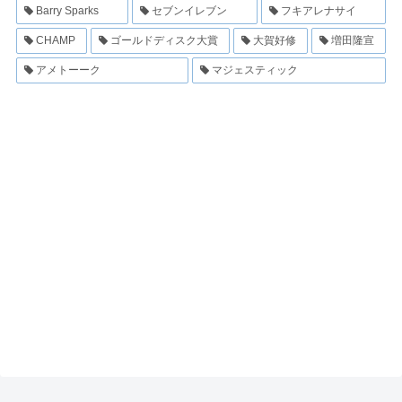
Barry Sparks
セブンイレブン
フキアレナサイ
CHAMP
ゴールドディスク大賞
大賀好修
増田隆宣
アメトーーク
マジェスティック