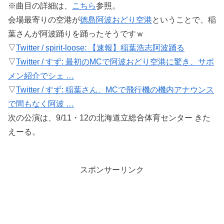
※曲目の詳細は、
こちら
参照。
会場最寄りの空港が
徳島阿波おどり空港
ということで、稲
葉さんが阿波踊りを踊ったそうですｗ
▽
Twitter / spirit-loose: 【速報】稲葉浩志阿波踊る
▽
Twitter / すず: 最初のMCで阿波おどり空港に驚き、サポ
メン紹介でシェ …
▽
Twitter / すず: 稲葉さん、MCで飛行機の機内アナウンス
で間もなく阿波 …
次の公演は、9/11・12の北海道立総合体育センター きた
えーる。
スポンサーリンク