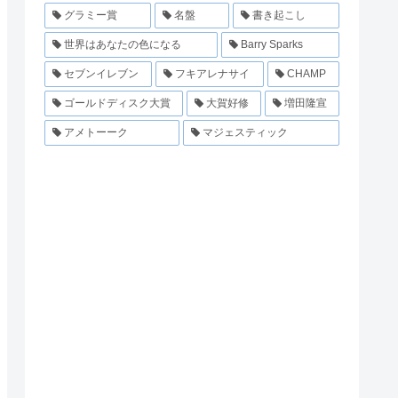
グラミー賞
名盤
書き起こし
世界はあなたの色になる
Barry Sparks
セブンイレブン
フキアレナサイ
CHAMP
ゴールドディスク大賞
大賀好修
増田隆宣
アメトーーク
マジェスティック