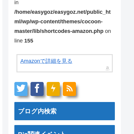
in
/home/easygoz/easygoz.net/public_ht
ml/wp/wp-content/themes/cocoon-
master/lib/shortcodes-amazon.php
on
line
155
Amazonで詳細を見る
ブログ内検索