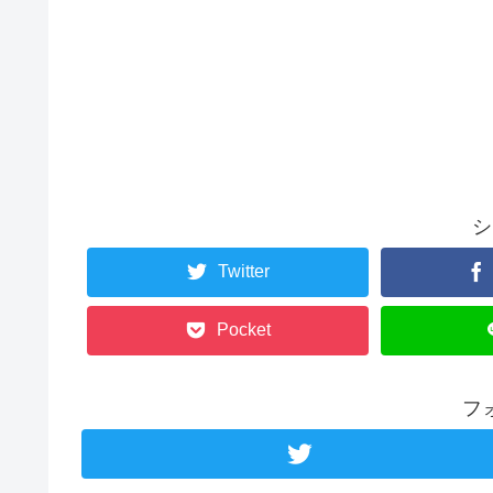
シ
Twitter
Pocket
フ