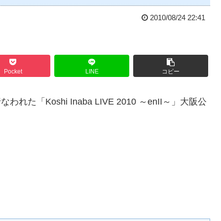
2010/08/24 22:41
Pocket
LINE
コピー
「Koshi Inaba LIVE 2010 ～enII～」大阪公