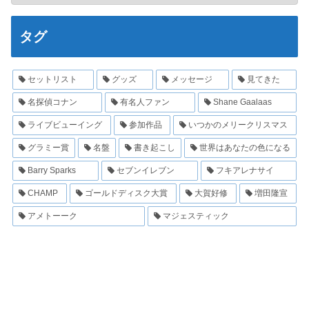
タグ
セットリスト
グッズ
メッセージ
見てきた
名探偵コナン
有名人ファン
Shane Gaalaas
ライブビューイング
参加作品
いつかのメリークリスマス
グラミー賞
名盤
書き起こし
世界はあなたの色になる
Barry Sparks
セブンイレブン
フキアレナサイ
CHAMP
ゴールドディスク大賞
大賀好修
増田隆宣
アメトーーク
マジェスティック