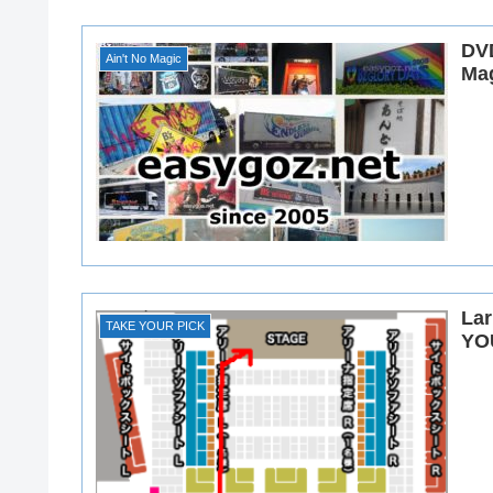
DVD
Ain't No Magic
Ma
Lar
TAKE YOUR PICK
Y