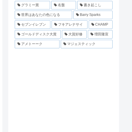
グラミー賞
名盤
書き起こし
世界はあなたの色になる
Barry Sparks
セブンイレブン
フキアレナサイ
CHAMP
ゴールドディスク大賞
大賀好修
増田隆宣
アメトーーク
マジェスティック