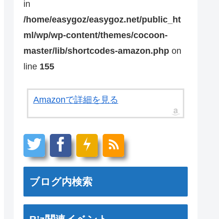
in
/home/easygoz/easygoz.net/public_ht
ml/wp/wp-content/themes/cocoon-
master/lib/shortcodes-amazon.php
on
line
155
Amazonで詳細を見る
ブログ内検索