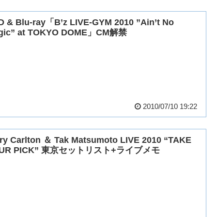
 & Blu-ray「B’z LIVE-GYM 2010 ”Ain’t No
gic” at TOKYO DOME」CM解禁
2010/07/10 19:22
ry Carlton ＆ Tak Matsumoto LIVE 2010 “TAKE
OUR PICK” 東京セットリスト+ライブメモ