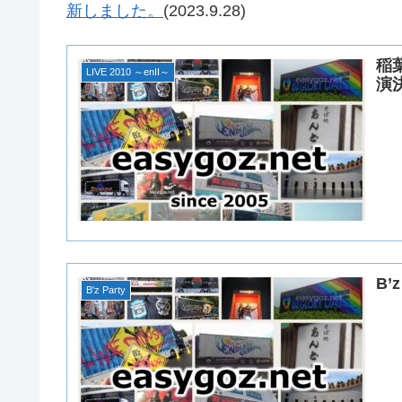
新しました。
(2023.9.28)
稲葉
LIVE 2010 ～enII～
演
B’
B'z Party