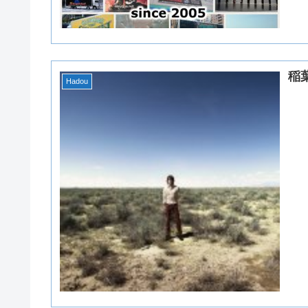
稲
Hadou