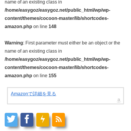
name of an existing class in
/home/easygoz/easygoz.net/public_html/wp/wp-
content/themes/cocoon-master/lib/shortcodes-
amazon.php
on line
148
Warning
: First parameter must either be an object or the
name of an existing class in
/home/easygoz/easygoz.net/public_html/wp/wp-
content/themes/cocoon-master/lib/shortcodes-
amazon.php
on line
155
Amazonで詳細を見る