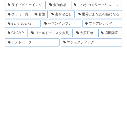
ライブビューイング
参加作品
いつかのメリークリスマス
グラミー賞
名盤
書き起こし
世界はあなたの色になる
Barry Sparks
セブンイレブン
フキアレナサイ
CHAMP
ゴールドディスク大賞
大賀好修
増田隆宣
アメトーーク
マジェスティック