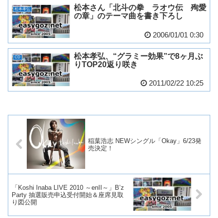
松本さん「北斗の拳 ラオウ伝 殉愛
松本孝弘
の章」のテーマ曲を書き下ろし
2006/01/01 0:30
松本孝弘、“グラミー効果”で8ヶ月ぶ
CD
りTOP20返り咲き
2011/02/22 10:25
稲葉浩志 NEWシングル「Okay」6/23発
売決定！
「Koshi Inaba LIVE 2010 ～enII～」B’z
Party 抽選販売申込受付開始＆座席見取
り図公開