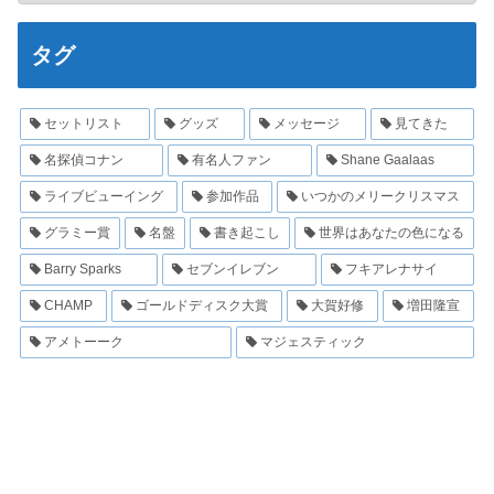
タグ
セットリスト
グッズ
メッセージ
見てきた
名探偵コナン
有名人ファン
Shane Gaalaas
ライブビューイング
参加作品
いつかのメリークリスマス
グラミー賞
名盤
書き起こし
世界はあなたの色になる
Barry Sparks
セブンイレブン
フキアレナサイ
CHAMP
ゴールドディスク大賞
大賀好修
増田隆宣
アメトーーク
マジェスティック