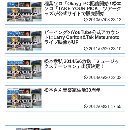
稲葉ソロ「Okay」PC配信開始 / 松本
Okay
ソロ「TAKE YOUR PICK」ツアーグ
ッズが公式サイトで販売開始
2010/07/03 23:13
ビーイングのYouTube公式アカウン
Being GIZA
トにLarry Carlton&Tak Matsumoto
ライブ映像がUP
2011/02/20 23:10
松本孝弘 2014/6/6放送「ミュージッ
New Horizon
クステーション」出演決定！
2014/05/30 22:02
松本さん音楽家生活30周年
松本孝弘
2012/03/31 17:55