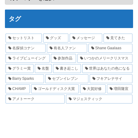
タグ
セットリスト
グッズ
メッセージ
見てきた
名探偵コナン
有名人ファン
Shane Gaalaas
ライブビューイング
参加作品
いつかのメリークリスマス
グラミー賞
名盤
書き起こし
世界はあなたの色になる
Barry Sparks
セブンイレブン
フキアレナサイ
CHAMP
ゴールドディスク大賞
大賀好修
増田隆宣
アメトーーク
マジェスティック