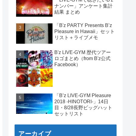
ナンバー」アンケート集計
結果 まとめ
「B'z PARTY Presents B’z
Pleasure in Hawaii」セット
リスト＋ライブメモ
B'z LIVE-GYM 歴代ツアー
ロゴまとめ（from B'z公式
Facebook）
「B’z LIVE-GYM Pleasure
2018 -HINOTORI-」14日
目・8/28長野ビッグハット
セットリスト
アーカイブ