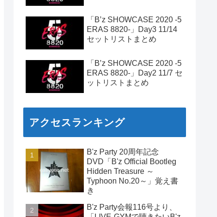
「B’z SHOWCASE 2020 -5
ERAS 8820-」Day3 11/14
セットリストまとめ
「B’z SHOWCASE 2020 -5
ERAS 8820-」Day2 11/7 セ
ットリストまとめ
アクセスランキング
B'z Party 20周年記念
DVD「B'z Official Bootleg
Hidden Treasure ～
Typhoon No.20～」覚え書
き
B'z Party会報116号より、
「LIVE-GYMで聴きたいB'z