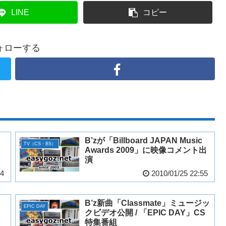
LINE
コピー
ォローする
B’zが「Billboard JAPAN Music
TV（CS・BS）
Awards 2009」に映像コメント出
演
44
2010/01/25 22:55
B’z新曲「Classmate」ミュージッ
EPIC DAY
クビデオ公開 / 「EPIC DAY」CS
特集番組