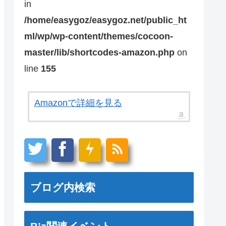
in
/home/easygoz/easygoz.net/public_ht
ml/wp/wp-content/themes/cocoon-
master/lib/shortcodes-amazon.php
on
line
155
Amazonで詳細を見る
ブログ内検索