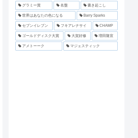
グラミー賞
名盤
書き起こし
世界はあなたの色になる
Barry Sparks
セブンイレブン
フキアレナサイ
CHAMP
ゴールドディスク大賞
大賀好修
増田隆宣
アメトーーク
マジェスティック