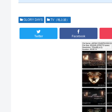
GLORY DAYS
TV（地上波）
Twitter
Facebook