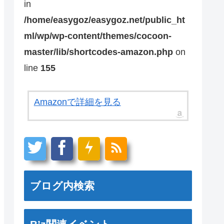
in
/home/easygoz/easygoz.net/public_ht
ml/wp/wp-content/themes/cocoon-
master/lib/shortcodes-amazon.php
on
line
155
Amazonで詳細を見る
ブログ内検索