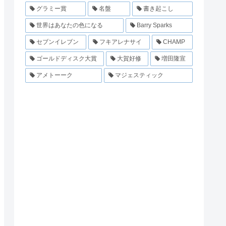
グラミー賞
名盤
書き起こし
世界はあなたの色になる
Barry Sparks
セブンイレブン
フキアレナサイ
CHAMP
ゴールドディスク大賞
大賀好修
増田隆宣
アメトーーク
マジェスティック