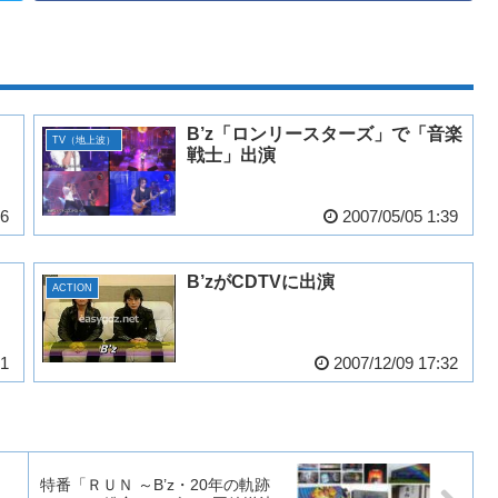
B’z「ロンリースターズ」で「音楽
TV（地上波）
戦士」出演
36
2007/05/05 1:39
B’zがCDTVに出演
ACTION
51
2007/12/09 17:32
特番「ＲＵＮ ～B’z・20年の軌跡