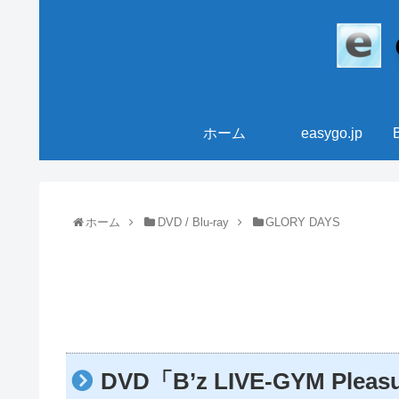
ホーム
easygo.jp
ホーム
DVD / Blu-ray
GLORY DAYS
DVD「B’z LIVE-GYM Plea