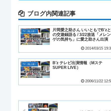
ブログ内関連記事
片岡愛之助さん いいともでB’zと
TV（地上波）
の交遊録語る / 3/22放送「メレン
ゲの気持ち」に愛之助さん出演
2014/03/15 19:
B’z テレビ出演情報（Mステ
TV（地上波）
SUPER LIVE）
2006/11/22 12: