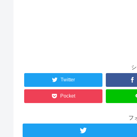
シ
Twitter
Pocket
フ