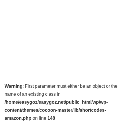
Warning
: First parameter must either be an object or the
name of an existing class in
/home/easygoz/easygoz.net/public_html/wp/wp-
content/themes/cocoon-master/lib/shortcodes-
amazon.php
on line
148