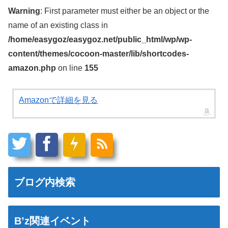
Warning
: First parameter must either be an object or the
name of an existing class in
/home/easygoz/easygoz.net/public_html/wp/wp-
content/themes/cocoon-master/lib/shortcodes-
amazon.php
on line
155
Amazonで詳細を見る
ブログ内検索
B’z関連イベント