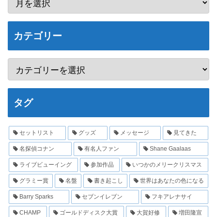
カテゴリー
タグ
セットリスト
グッズ
メッセージ
見てきた
名探偵コナン
有名人ファン
Shane Gaalaas
ライブビューイング
参加作品
いつかのメリークリスマス
グラミー賞
名盤
書き起こし
世界はあなたの色になる
Barry Sparks
セブンイレブン
フキアレナサイ
CHAMP
ゴールドディスク大賞
大賀好修
増田隆宣