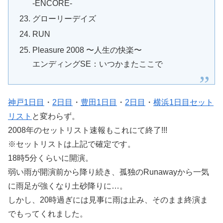
-ENCORE-
グローリーデイズ
RUN
Pleasure 2008 〜人生の快楽〜
エンディングSE：いつかまたここで
神戸1日目
・
2日目
・
豊田1日目
・
2日目
・
横浜1日目セット
リスト
と変わらず。
2008年のセットリスト速報もこれにて終了!!!
※セットリストは上記で確定です。
18時5分くらいに開演。
弱い雨が開演前から降り続き、孤独のRunawayから一気
に雨足が強くなり土砂降りに…。
しかし、20時過ぎには見事に雨は止み、そのまま終演ま
でもってくれました。