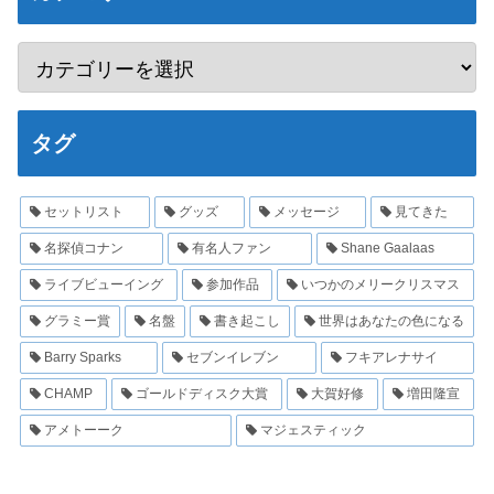
タグ
セットリスト
グッズ
メッセージ
見てきた
名探偵コナン
有名人ファン
Shane Gaalaas
ライブビューイング
参加作品
いつかのメリークリスマス
グラミー賞
名盤
書き起こし
世界はあなたの色になる
Barry Sparks
セブンイレブン
フキアレナサイ
CHAMP
ゴールドディスク大賞
大賀好修
増田隆宣
アメトーーク
マジェスティック