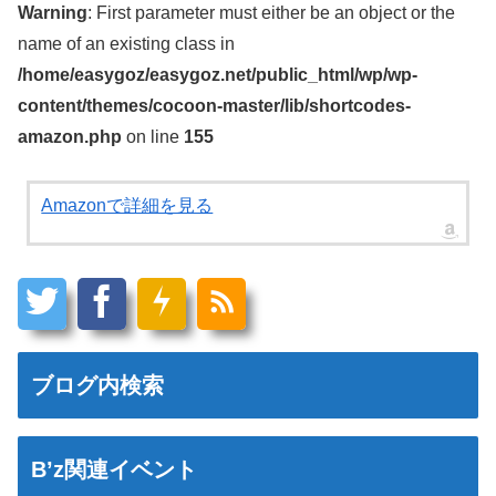
Warning
: First parameter must either be an object or the
name of an existing class in
/home/easygoz/easygoz.net/public_html/wp/wp-
content/themes/cocoon-master/lib/shortcodes-
amazon.php
on line
155
Amazonで詳細を見る
ブログ内検索
B’z関連イベント