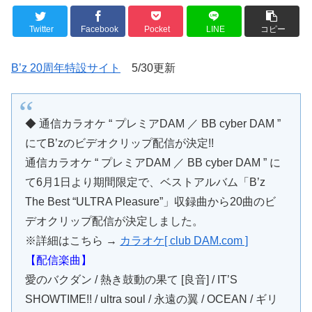
Twitter
Facebook
Pocket
LINE
コピー
B’z 20周年特設サイト
5/30更新
◆ 通信カラオケ “ プレミアDAM ／ BB cyber DAM ”
にてB’zのビデオクリップ配信が決定!!
通信カラオケ “ プレミアDAM ／ BB cyber DAM ” に
て6月1日より期間限定で、ベストアルバム「B’z
The Best “ULTRA Pleasure”」収録曲から20曲のビ
デオクリップ配信が決定しました。
※詳細はこちら →
カラオケ[ club DAM.com ]
【配信楽曲】
愛のバクダン / 熱き鼓動の果て [良音] / IT’S
SHOWTIME!! / ultra soul / 永遠の翼 / OCEAN / ギリ