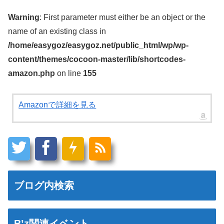
Warning
: First parameter must either be an object or the
name of an existing class in
/home/easygoz/easygoz.net/public_html/wp/wp-
content/themes/cocoon-master/lib/shortcodes-
amazon.php
on line
155
Amazonで詳細を見る
ブログ内検索
B’z関連イベント