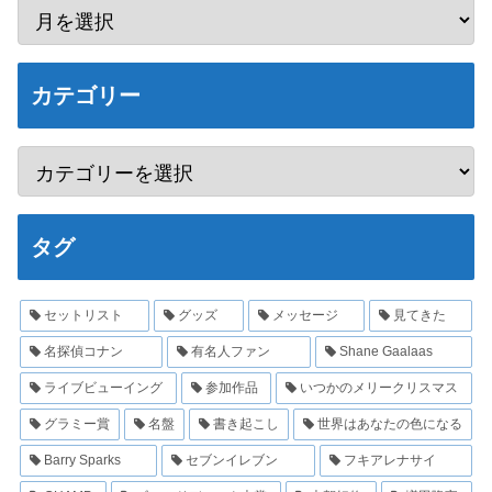
カテゴリー
タグ
セットリスト
グッズ
メッセージ
見てきた
名探偵コナン
有名人ファン
Shane Gaalaas
ライブビューイング
参加作品
いつかのメリークリスマス
グラミー賞
名盤
書き起こし
世界はあなたの色になる
Barry Sparks
セブンイレブン
フキアレナサイ