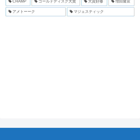
CHAMP
ゴールドディスク大賞
大賀好修
増田隆宣
アメトーーク
マジェスティック