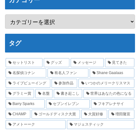
カテゴリー
タグ
セットリスト
グッズ
メッセージ
見てきた
名探偵コナン
有名人ファン
Shane Gaalaas
ライブビューイング
参加作品
いつかのメリークリスマス
グラミー賞
名盤
書き起こし
世界はあなたの色になる
Barry Sparks
セブンイレブン
フキアレナサイ
CHAMP
ゴールドディスク大賞
大賀好修
増田隆宣
アメトーーク
マジェスティック