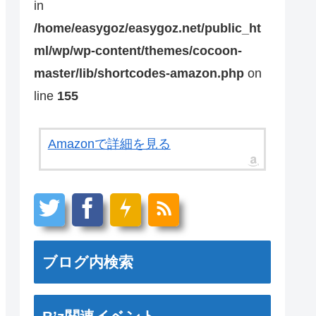
in
/home/easygoz/easygoz.net/public_ht
ml/wp/wp-content/themes/cocoon-
master/lib/shortcodes-amazon.php
on
line
155
Amazonで詳細を見る
ブログ内検索