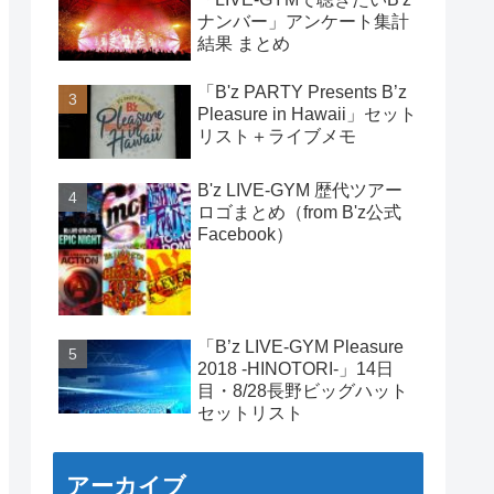
ナンバー」アンケート集計
結果 まとめ
「B'z PARTY Presents B’z
Pleasure in Hawaii」セット
リスト＋ライブメモ
B'z LIVE-GYM 歴代ツアー
ロゴまとめ（from B'z公式
Facebook）
「B’z LIVE-GYM Pleasure
2018 -HINOTORI-」14日
目・8/28長野ビッグハット
セットリスト
アーカイブ