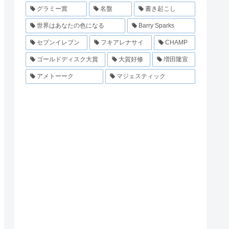
グラミー賞
名盤
書き起こし
世界はあなたの色になる
Barry Sparks
セブンイレブン
フキアレナサイ
CHAMP
ゴールドディスク大賞
大賀好修
増田隆宣
アメトーーク
マジェスティック