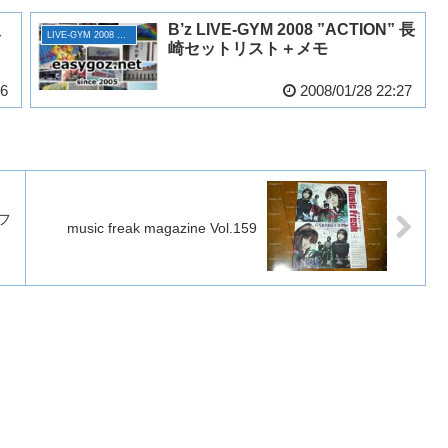
販
B’z LIVE-GYM 2008 ”ACTION” 長
LIVE-GYM 2008 ACTION
崎セットリスト＋メモ
26
2008/01/28 22:27
フ
music freak magazine Vol.159