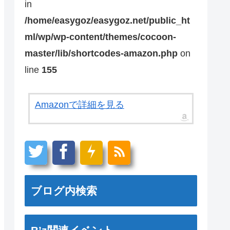
in
/home/easygoz/easygoz.net/public_ht
ml/wp/wp-content/themes/cocoon-
master/lib/shortcodes-amazon.php
on
line
155
Amazonで詳細を見る
ブログ内検索