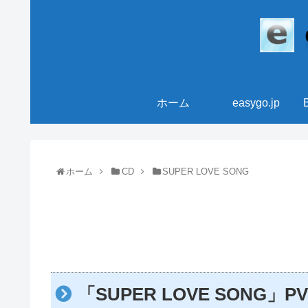
ホーム
easygo.jp
ホーム
CD
SUPER LOVE SONG
「SUPER LOVE SONG」