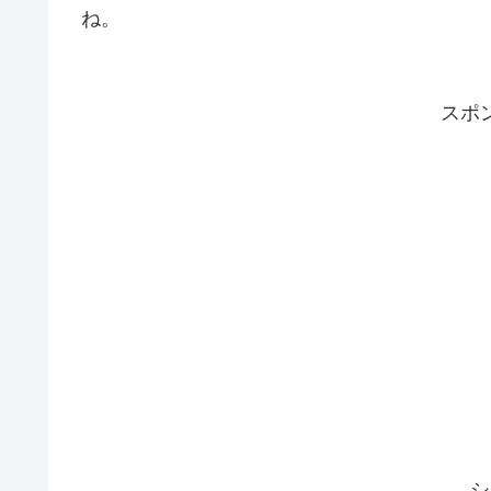
ね。
スポ
シ