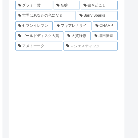
グラミー賞
名盤
書き起こし
世界はあなたの色になる
Barry Sparks
セブンイレブン
フキアレナサイ
CHAMP
ゴールドディスク大賞
大賀好修
増田隆宣
アメトーーク
マジェスティック