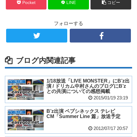
Pocket
LINE
コピー
フォローする
ブログ内関連記事
1/18放送「LIVE MONSTER」にB’z出
TV（地上波）
演 / ドリカム中村さんのブログにB’z
との共演についての感想掲載
2015/01/19 23:19
B’z出演 ペプシネックス テレビ
TV（地上波）
CM「Summer Line 篇」放送予定
2012/07/17 20:57