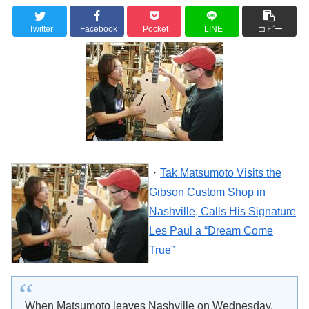
Twitter
Facebook
Pocket
LINE
コピー
・
Tak Matsumoto Visits the
Gibson Custom Shop in
Nashville, Calls His Signature
Les Paul a “Dream Come
True”
When Matsumoto leaves Nashville on Wednesday,