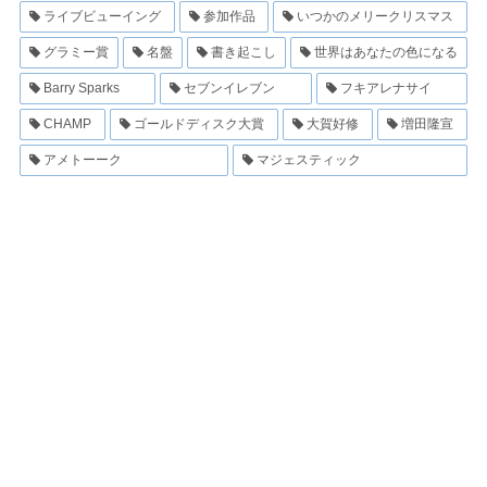
ライブビューイング
参加作品
いつかのメリークリスマス
グラミー賞
名盤
書き起こし
世界はあなたの色になる
Barry Sparks
セブンイレブン
フキアレナサイ
CHAMP
ゴールドディスク大賞
大賀好修
増田隆宣
アメトーーク
マジェスティック