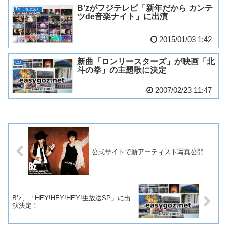
B’zがフジテレビ「新年だから カンテ
TV（地上波）
ツde音楽ナイト」に出演
2015/01/03 1:42
新曲「ロンリースターズ」が映画「北
CD
斗の拳」の主題歌に決定
2007/02/23 11:47
公式サイトで新アーティスト写真公開
B’z、「HEY!HEY!HEY!生放送SP」に出
演決定！