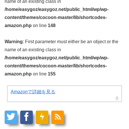
name of an existing class in
/home/easygoz/easygoz.net/public_html/wp/wp-
content/themes/cocoon-master/lib/shortcodes-
amazon.php
on line
148
Warning
: First parameter must either be an object or the
name of an existing class in
/home/easygoz/easygoz.net/public_html/wp/wp-
content/themes/cocoon-master/lib/shortcodes-
amazon.php
on line
155
Amazonで詳細を見る