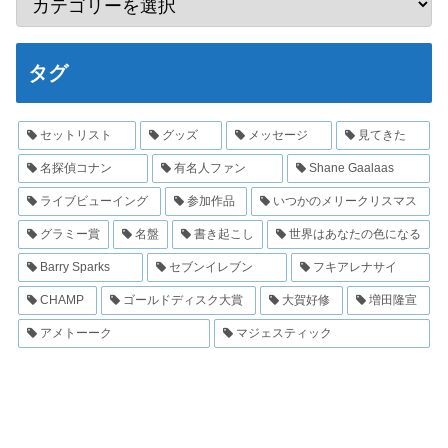
タグ
セットリスト
グッズ
メッセージ
見てきた
名探偵コナン
有名人ファン
Shane Gaalaas
ライブビューイング
参加作品
いつかのメリークリスマス
グラミー賞
名盤
書き起こし
世界はあなたの色になる
Barry Sparks
セブンイレブン
フキアレナサイ
CHAMP
ゴールドディスク大賞
大賀好修
増田隆宣
アメトーーク
マジェスティック