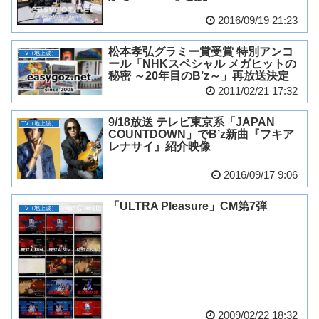
2016/09/19 21:23
松本孝弘グラミー賞受賞 特別アンコ
TV（地上波）
ール「NHKスペシャル メガヒットの
秘密 ～20年目のB’z～」再放送決定
2011/02/21 17:32
9/18放送 テレビ東京系「JAPAN
TV（地上波）
COUNTDOWN」でB’z新曲『フキア
レナサイ』紹介映像
2016/09/17 9:06
「ULTRA Pleasure」CM第7弾
TV（地上波）
2009/02/22 18:32