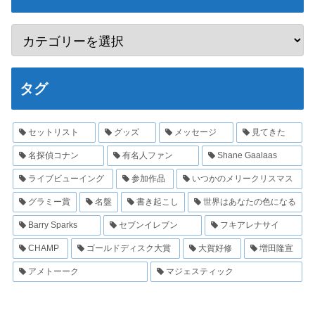
タグ
セットリスト
グッズ
メッセージ
見てきた
名探偵コナン
有名人ファン
Shane Gaalaas
ライブビューイング
参加作品
いつかのメリークリスマス
グラミー賞
名盤
書き起こし
世界はあなたの色になる
Barry Sparks
セブンイレブン
フキアレナサイ
CHAMP
ゴールドディスク大賞
大賀好修
増田隆宣
アメトーーク
マジェスティック