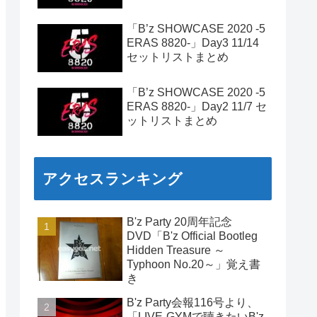
「B’z SHOWCASE 2020 -5
ERAS 8820-」Day3 11/14
セットリストまとめ
「B’z SHOWCASE 2020 -5
ERAS 8820-」Day2 11/7 セ
ットリストまとめ
アクセスランキング
B'z Party 20周年記念
DVD「B'z Official Bootleg
Hidden Treasure ～
Typhoon No.20～」覚え書
き
B'z Party会報116号より、
「LIVE-GYMで聴きたいB'z