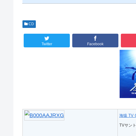
CD
Twitter
Facebook
海猿 TV 
TVサン