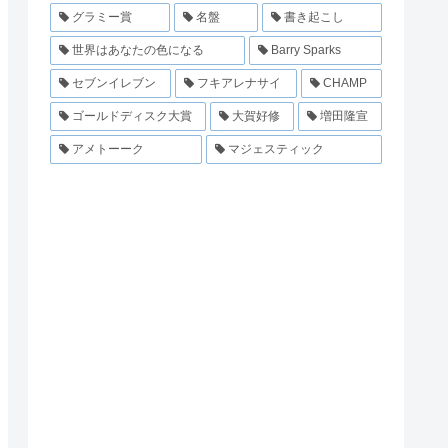
グラミー賞
名盤
書き起こし
世界はあなたの色になる
Barry Sparks
セブンイレブン
フキアレナサイ
CHAMP
ゴールドディスク大賞
大賀好修
増田隆宣
アメトーーク
マジェスティック