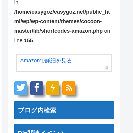
in
/home/easygoz/easygoz.net/public_ht
ml/wp/wp-content/themes/cocoon-
master/lib/shortcodes-amazon.php
on
line
155
Amazonで詳細を見る
ブログ内検索