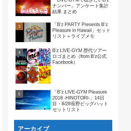
ナンバー」アンケート集計
結果 まとめ
「B'z PARTY Presents B’z
Pleasure in Hawaii」セット
リスト＋ライブメモ
B'z LIVE-GYM 歴代ツアー
ロゴまとめ（from B'z公式
Facebook）
「B’z LIVE-GYM Pleasure
2018 -HINOTORI-」14日
目・8/28長野ビッグハット
セットリスト
アーカイブ