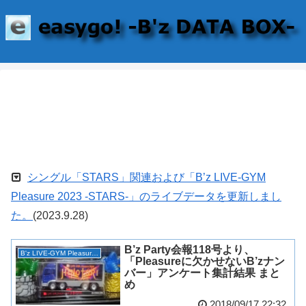
シングル「STARS」関連および「B’z LIVE-GYM
Pleasure 2023 -STARS-」のライブデータを更新しまし
た。
(2023.9.28)
B’z Party会報118号より、
B'z LIVE-GYM Pleasure 2018 -HINOTORI-
「Pleasureに欠かせないB’zナン
バー」アンケート集計結果 まと
め
2018/09/17 22:32