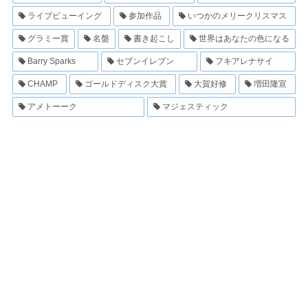
ライブビューイング
参加作品
いつかのメリークリスマス
グラミー賞
名盤
書き起こし
世界はあなたの色になる
Barry Sparks
セブンイレブン
フキアレナサイ
CHAMP
ゴールドディスク大賞
大賀好修
増田隆宣
アメトーーク
マジェスティック