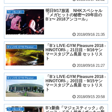
明日9/17放送 NHKスペシャル
TV（地上波）
「メガヒットの秘密〜20年目の
B’z〜 2018アンコール」
2018/09/16 21:35
「B’z LIVE-GYM Pleasure 2018 -
B'z LIVE-GYM Pleasure 2018 -HINOTORI-
HINOTORI-」21日目・9/16ヤン
マースタジアム長居 セットリス
ト
2018/09/16 21:27
「B’z LIVE-GYM Pleasure 2018 -
B'z LIVE-GYM Pleasure 2018 -HINOTORI-
HINOTORI-」20日目・9/15ヤン
マースタジアム長居 セットリス
ト
2018/09/15 20:58
B’z新曲「マジェスティック」の
TV（地上波）