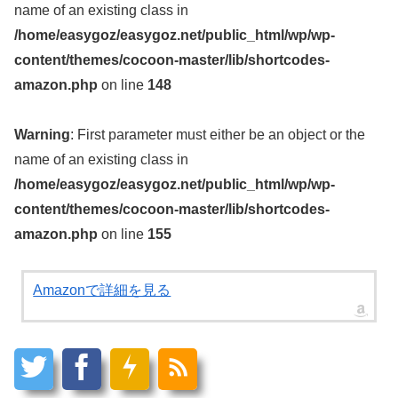
name of an existing class in
/home/easygoz/easygoz.net/public_html/wp/wp-
content/themes/cocoon-master/lib/shortcodes-
amazon.php
on line
148
Warning
: First parameter must either be an object or the
name of an existing class in
/home/easygoz/easygoz.net/public_html/wp/wp-
content/themes/cocoon-master/lib/shortcodes-
amazon.php
on line
155
Amazonで詳細を見る