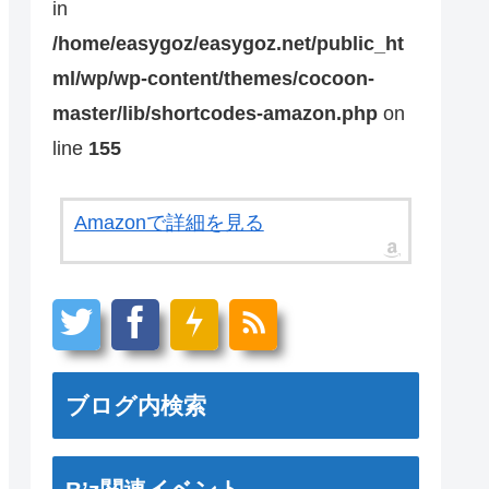
in
/home/easygoz/easygoz.net/public_ht
ml/wp/wp-content/themes/cocoon-
master/lib/shortcodes-amazon.php
on
line
155
Amazonで詳細を見る
ブログ内検索