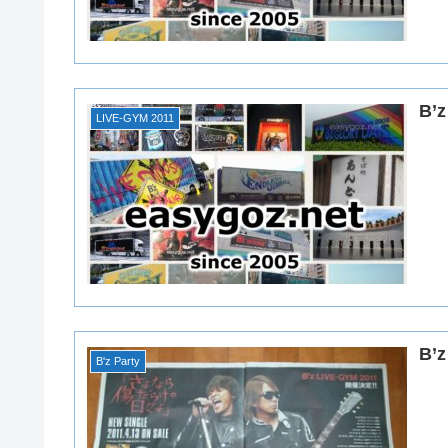
B’
LIVE-GYM 2011
B’
B'z Party