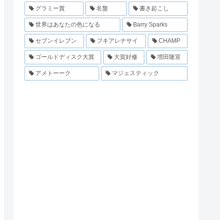
グラミー賞
名盤
書き起こし
世界はあなたの色になる
Barry Sparks
セブンイレブン
フキアレナサイ
CHAMP
ゴールドディスク大賞
大賀好修
増田隆宣
アメトーーク
マジェスティック