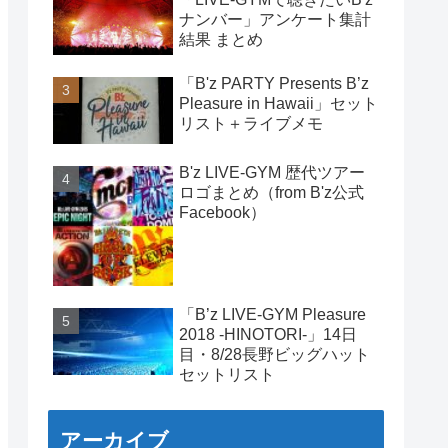
ナンバー」アンケート集計
結果 まとめ
「B'z PARTY Presents B’z
Pleasure in Hawaii」セット
リスト＋ライブメモ
B'z LIVE-GYM 歴代ツアー
ロゴまとめ（from B'z公式
Facebook）
「B’z LIVE-GYM Pleasure
2018 -HINOTORI-」14日
目・8/28長野ビッグハット
セットリスト
アーカイブ