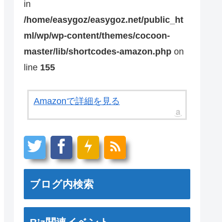
in
/home/easygoz/easygoz.net/public_ht
ml/wp/wp-content/themes/cocoon-
master/lib/shortcodes-amazon.php
on
line
155
Amazonで詳細を見る
ブログ内検索