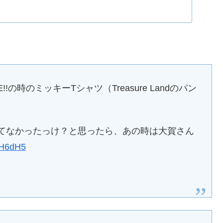
初のギター・インスト・コンピ『スーパー・ギター・ディ
発売
E!!の時のミッキーTシャツ（Treasure Landのパン
s」に入ってなかったっけ？と思ったら、あの時は大賀さん
BH6dH5