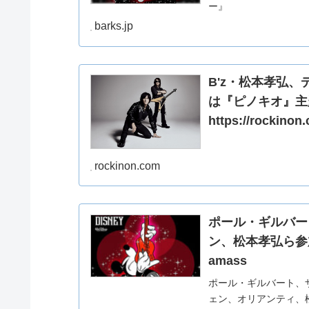
ー』
barks.jp
B'z・松本孝弘
は『ピノキオ』主題歌
https://rockinon
rockinon.com
ポール・ギルバー
ン、松本孝弘ら参加 
amass
ポール・ギルバート、
ェン、オリアンティ、