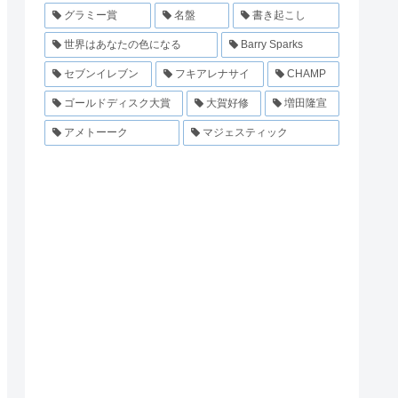
グラミー賞
名盤
書き起こし
世界はあなたの色になる
Barry Sparks
セブンイレブン
フキアレナサイ
CHAMP
ゴールドディスク大賞
大賀好修
増田隆宣
アメトーーク
マジェスティック