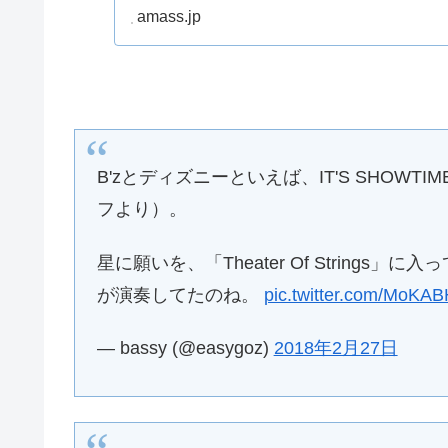
ズニーの名曲を奏でる
amass.jp
ズニー』が4月25日
B'zとディズニーといえば、IT'S SHOWTIM
フより）。
星に願いを、「Theater Of String
が演奏してたのね。
pic.twitter.com/MoKA
— bassy (@easygoz)
2018年2月27日