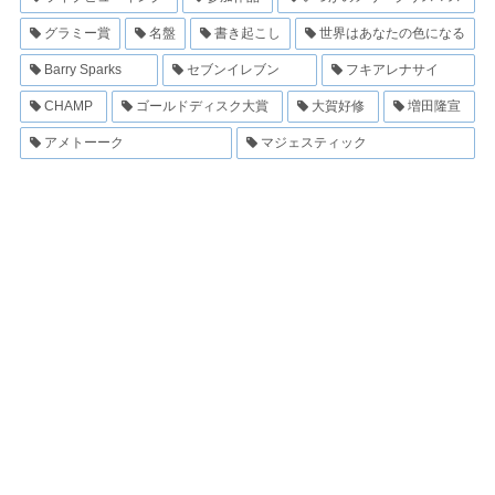
グラミー賞
名盤
書き起こし
世界はあなたの色になる
Barry Sparks
セブンイレブン
フキアレナサイ
CHAMP
ゴールドディスク大賞
大賀好修
増田隆宣
アメトーーク
マジェスティック