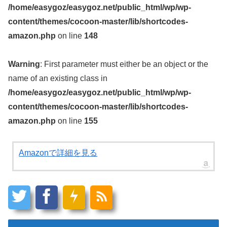
/home/easygoz/easygoz.net/public_html/wp/wp-
content/themes/cocoon-master/lib/shortcodes-
amazon.php
on line
148
Warning
: First parameter must either be an object or the
name of an existing class in
/home/easygoz/easygoz.net/public_html/wp/wp-
content/themes/cocoon-master/lib/shortcodes-
amazon.php
on line
155
Amazonで詳細を見る