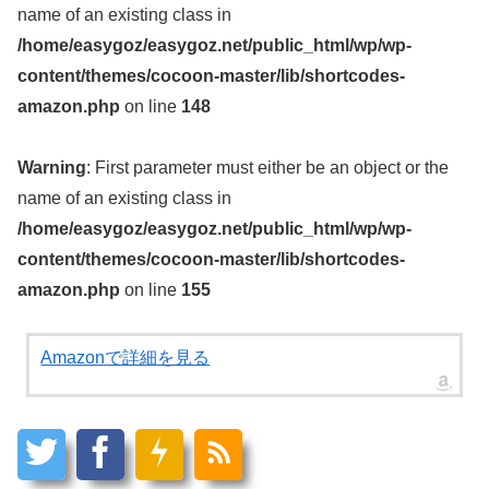
name of an existing class in
/home/easygoz/easygoz.net/public_html/wp/wp-
content/themes/cocoon-master/lib/shortcodes-
amazon.php
on line
148
Warning
: First parameter must either be an object or the
name of an existing class in
/home/easygoz/easygoz.net/public_html/wp/wp-
content/themes/cocoon-master/lib/shortcodes-
amazon.php
on line
155
Amazonで詳細を見る