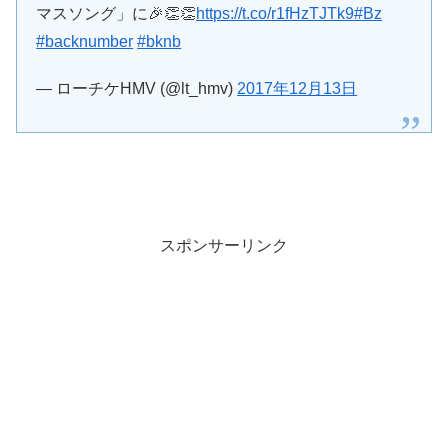
マスソング」に🎉👏👏
https://t.co/r1fHzTJTk9
#Bz
#backnumber
#bknb
— ローチケHMV (@lt_hmv)
2017年12月13日
スポンサーリンク