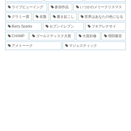
ライブビューイング
参加作品
いつかのメリークリスマス
グラミー賞
名盤
書き起こし
世界はあなたの色になる
Barry Sparks
セブンイレブン
フキアレナサイ
CHAMP
ゴールドディスク大賞
大賀好修
増田隆宣
アメトーーク
マジェスティック