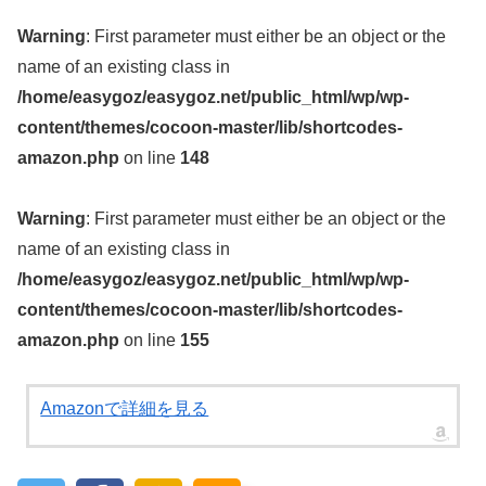
Warning
: First parameter must either be an object or the
name of an existing class in
/home/easygoz/easygoz.net/public_html/wp/wp-
content/themes/cocoon-master/lib/shortcodes-
amazon.php
on line
148
Warning
: First parameter must either be an object or the
name of an existing class in
/home/easygoz/easygoz.net/public_html/wp/wp-
content/themes/cocoon-master/lib/shortcodes-
amazon.php
on line
155
Amazonで詳細を見る