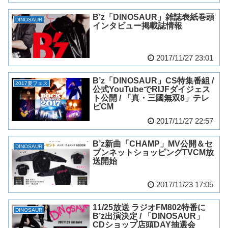
B’z「DINOSAUR」雑誌表紙巻頭
DINOSAUR
インタビュー掲載誌情報
2017/11/27 23:01
B’z「DINOSAUR」CS特集番組 /
2017夏フェス
公式YouTubeでRIJFダイジェス
ト公開 / 「真・三國無双8」テレ
ビCM
2017/11/27 22:57
B’z新曲「CHAMP」MV公開＆セ
DINOSAUR
ブンネットショッピングTVCM放
送開始
2017/11/23 17:05
11/25放送 ラジオFM802特番に
DINOSAUR
B’z出演決定 / 「DINOSAUR」
CDショップ店頭DAY抽選会