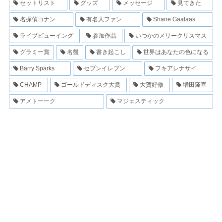
セットリスト
グッズ
メッセージ
見てきた
名探偵コナン
有名人ファン
Shane Gaalaas
ライブビューイング
参加作品
いつかのメリークリスマス
グラミー賞
名盤
書き起こし
世界はあなたの色になる
Barry Sparks
セブンイレブン
フキアレナサイ
CHAMP
ゴールドディスク大賞
大賀好修
増田隆宣
アメトーーク
マジェスティック