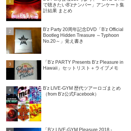
で聴きたいB'zナンバー」アンケート集
計結果 まとめ
B'z Party 20周年記念DVD「B'z Official
Bootleg Hidden Treasure ～Typhoon
No.20～」覚え書き
「B'z PARTY Presents B’z Pleasure in
Hawaii」セットリスト＋ライブメモ
B'z LIVE-GYM 歴代ツアーロゴまとめ
（from B'z公式Facebook）
「B’z LIVE-GYM Pleasure 2018 -