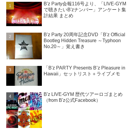
B'z Party会報116号より、「LIVE-GYM
で聴きたいB'zナンバー」アンケート集
計結果 まとめ
B'z Party 20周年記念DVD「B'z Official
Bootleg Hidden Treasure ～Typhoon
No.20～」覚え書き
「B'z PARTY Presents B’z Pleasure in
Hawaii」セットリスト＋ライブメモ
B'z LIVE-GYM 歴代ツアーロゴまとめ
（from B'z公式Facebook）