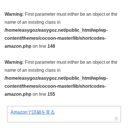
Warning
: First parameter must either be an object or the
name of an existing class in
/home/easygoz/easygoz.net/public_html/wp/wp-
content/themes/cocoon-master/lib/shortcodes-
amazon.php
on line
148
Warning
: First parameter must either be an object or the
name of an existing class in
/home/easygoz/easygoz.net/public_html/wp/wp-
content/themes/cocoon-master/lib/shortcodes-
amazon.php
on line
155
Amazonで詳細を見る