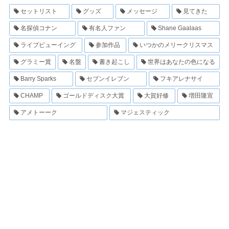
セットリスト
グッズ
メッセージ
見てきた
名探偵コナン
有名人ファン
Shane Gaalaas
ライブビューイング
参加作品
いつかのメリークリスマス
グラミー賞
名盤
書き起こし
世界はあなたの色になる
Barry Sparks
セブンイレブン
フキアレナサイ
CHAMP
ゴールドディスク大賞
大賀好修
増田隆宣
アメトーーク
マジェスティック