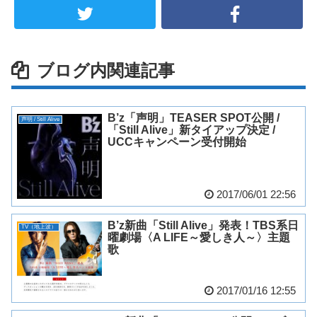
ブログ内関連記事
B’z「声明」TEASER SPOT公開 /
声明 / Still Alive
「Still Alive」新タイアップ決定 /
UCCキャンペーン受付開始
2017/06/01 22:56
B’z新曲「Still Alive」発表！TBS系日
TV（地上波）
曜劇場〈A LIFE～愛しき人～〉主題
歌
2017/01/16 12:55