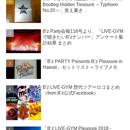
Bootleg Hidden Treasure ～Typhoon
No.20～」覚え書き
B'z Party会報116号より、「LIVE-GYM
で聴きたいB'zナンバー」アンケート集
計結果 まとめ
「B'z PARTY Presents B’z Pleasure in
Hawaii」セットリスト＋ライブメモ
B'z LIVE-GYM 歴代ツアーロゴまとめ
（from B'z公式Facebook）
「B’z LIVE-GYM Pleasure 2018 -