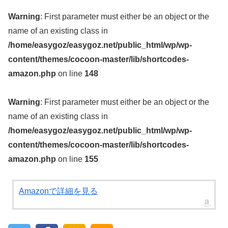
Warning
: First parameter must either be an object or the
name of an existing class in
/home/easygoz/easygoz.net/public_html/wp/wp-
content/themes/cocoon-master/lib/shortcodes-
amazon.php
on line
148
Warning
: First parameter must either be an object or the
name of an existing class in
/home/easygoz/easygoz.net/public_html/wp/wp-
content/themes/cocoon-master/lib/shortcodes-
amazon.php
on line
155
Amazonで詳細を見る