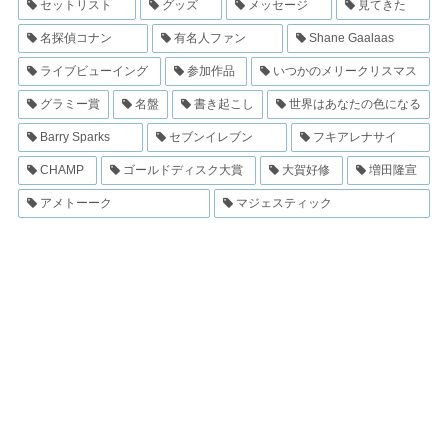
セットリスト
グッズ
メッセージ
見てきた
名探偵コナン
有名人ファン
Shane Gaalaas
ライブビューイング
参加作品
いつかのメリークリスマス
グラミー賞
名盤
書き起こし
世界はあなたの色になる
Barry Sparks
セブンイレブン
フキアレナサイ
CHAMP
ゴールドディスク大賞
大賀好修
増田隆宣
アメトーーク
マジェスティック