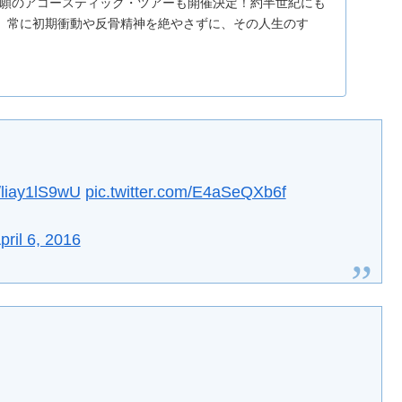
念願のアコースティック・ツアーも開催決定！約半世紀にも
、常に初期衝動や反骨精神を絶やさずに、その人生のす
o/liay1lS9wU
pic.twitter.com/E4aSeQXb6f
pril 6, 2016