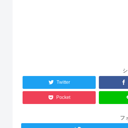
シ
Twitter
Pocket
フ