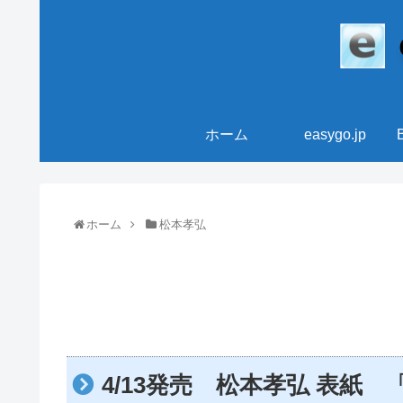
ホーム
easygo.jp
ホーム
松本孝弘
4/13発売 松本孝弘 表紙 「Gu