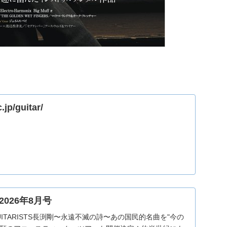
c.jp/guitar/
026年8月号
 GUITARISTS長渕剛〜永遠不滅の詩〜あの国民的名曲を"今の