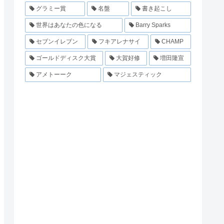
グラミー賞
名盤
書き起こし
世界はあなたの色になる
Barry Sparks
セブンイレブン
フキアレナサイ
CHAMP
ゴールドディスク大賞
大賀好修
増田隆宣
アメトーーク
マジェスティック