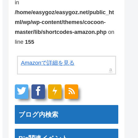
in
/home/easygoz/easygoz.net/public_ht
ml/wp/wp-content/themes/cocoon-
master/lib/shortcodes-amazon.php
on
line
155
Amazonで詳細を見る
ブログ内検索