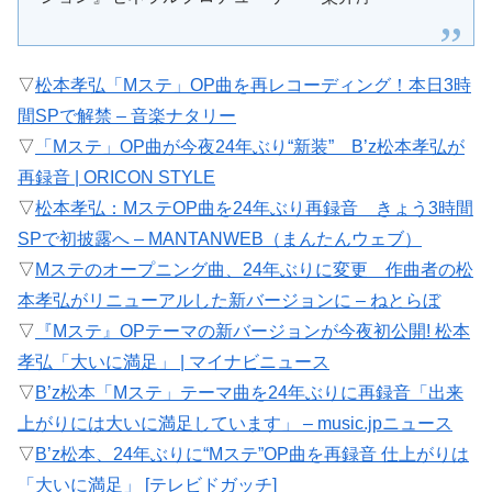
▽
松本孝弘「Mステ」OP曲を再レコーディング！本日3時
間SPで解禁 – 音楽ナタリー
▽
「Mステ」OP曲が今夜24年ぶり“新装” B’z松本孝弘が
再録音 | ORICON STYLE
▽
松本孝弘：MステOP曲を24年ぶり再録音 きょう3時間
SPで初披露へ – MANTANWEB（まんたんウェブ）
▽
Mステのオープニング曲、24年ぶりに変更 作曲者の松
本孝弘がリニューアルした新バージョンに – ねとらぼ
▽
『Mステ』OPテーマの新バージョンが今夜初公開! 松本
孝弘「大いに満足」 | マイナビニュース
▽
B’z松本「Mステ」テーマ曲を24年ぶりに再録音「出来
上がりには大いに満足しています」 – music.jpニュース
▽
B’z松本、24年ぶりに“Mステ”OP曲を再録音 仕上がりは
「大いに満足」 [テレビドガッチ]