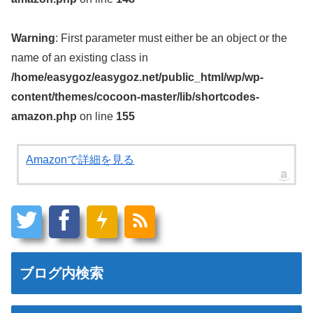
Warning
: First parameter must either be an object or the
name of an existing class in
/home/easygoz/easygoz.net/public_html/wp/wp-
content/themes/cocoon-master/lib/shortcodes-
amazon.php
on line
155
Amazonで詳細を見る
ブログ内検索