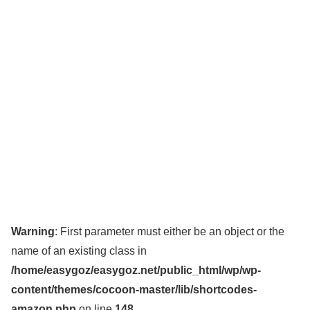
Warning
: First parameter must either be an object or the
name of an existing class in
/home/easygoz/easygoz.net/public_html/wp/wp-
content/themes/cocoon-master/lib/shortcodes-
amazon.php
on line
148