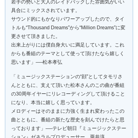
若手の勢いと大人のレイドバックした雰囲気がいい
具合にミックスされています。
サウンド的にもかなりパワーアップしたので、タイ
トルも“Thousand Dreams”から“Million Dreams”に変
更させて頂きました。
出来上がりには僕自身大いに満足しています。これ
からも番組のテーマとして使って頂けたなら嬉しく
思います」──松本孝弘
「ミュージックステーションの“顔”としてタモリさ
んとともに、支えて頂いた松本さんのこの曲が番組
の30周年イヤーにリレコーディングして頂けること
になり、本当に嬉しく思っています。
メロディーはそのままに力強く生まれ変わったこの
曲とともに、番組の新たな歴史を刻んでけたらと思
っております」──テレビ朝日『ミュージックステー
ション』ゼネラルプロデューサー 粟井淳