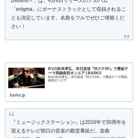
Dreams～」は、4月6日リリースのアルバム
「enigma」にボーナストラックとして収録されるこ
とも決定しています。名曲をフルでぜひご堪能くだ
さい！
B’zの松本孝弘、本日放送『MステSP』で番組テ
ーマ再録曲初オンエア | BARKS
B'zの松本孝弘、本日放送『MステSP』で番組テーマ再録
曲初オンエア
barks.jp
『ミュージックステーション』は2016年で30周年を
迎えるテレビ朝日の音楽の殿堂番組だ。楽曲