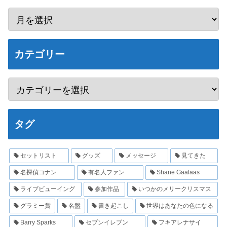
カテゴリー
タグ
セットリスト
グッズ
メッセージ
見てきた
名探偵コナン
有名人ファン
Shane Gaalaas
ライブビューイング
参加作品
いつかのメリークリスマス
グラミー賞
名盤
書き起こし
世界はあなたの色になる
Barry Sparks
セブンイレブン
フキアレナサイ