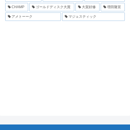
CHAMP
ゴールドディスク大賞
大賀好修
増田隆宣
アメトーーク
マジェスティック