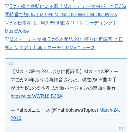
▽
B’z・松本孝弘による新「Mステ」テーマ曲が、本日3時
間特番で初OA｜M-ON! MUSIC NEWS｜M-ON! Press
▽
B’z 松本孝弘、MステOP曲をリ・レコーディング |
MusicVoice
▽
Mステ・テーマ曲 B’z松本孝弘 24年振りに再録音 本日
初オンエア｜邦楽｜ローチケHMVニュース
【MステOP曲 24年ぶりに再録音】MステのOPテー
マ曲が24年ぶりに再録音された。現在のOP曲を手
がけたB’zの松本孝弘が新バージョンの楽曲を制作。
https://t.co/wWR18lB33A
— Yahoo!ニュース (@YahooNewsTopics)
March 24,
2016