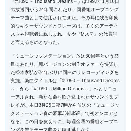
「#1090 ～Thousand Dreams～」は1992年1月10日
の放送回から24年間にわたり、同番組オープニング
テーマ曲として使用されてきた。その耳に残る印象
的なギターサウンドとフレーズは、多くのアーティ
ストや視聴者に親しまれ、今や『Mステ』の代名詞
と言えるものとなった。
『ミュージックステーション』放送30周年という節
目にあたり、新バージョンの制作オファーを快諾し
た松本孝弘が24年ぶりに同曲のリレコーディングを
実施。楽曲タイトルは「#1090 ～Thousand Dreams
～」から「#1090 ～Million Dreams～」へとリニュ
ーアルされ、新たな命を吹き込まれたサウンド＆プ
レイが、本日3月25日夜7時から放送の『ミュージッ
クステーション春の豪華3時間SP』で初オンエアと
なる。この日を皮切りに、毎週金曜の番組オープニ
ングを飾るテーマ曲をお聴き逃しなく。