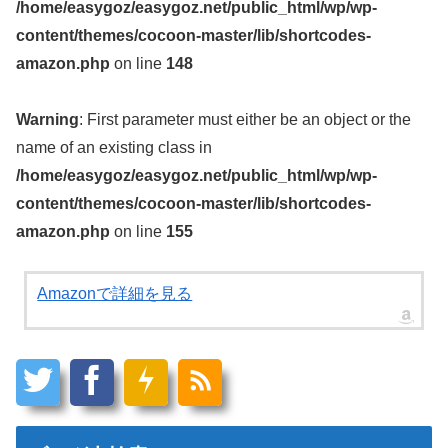
/home/easygoz/easygoz.net/public_html/wp/wp-
content/themes/cocoon-master/lib/shortcodes-
amazon.php
on line
148
Warning
: First parameter must either be an object or the
name of an existing class in
/home/easygoz/easygoz.net/public_html/wp/wp-
content/themes/cocoon-master/lib/shortcodes-
amazon.php
on line
155
Amazonで詳細を見る