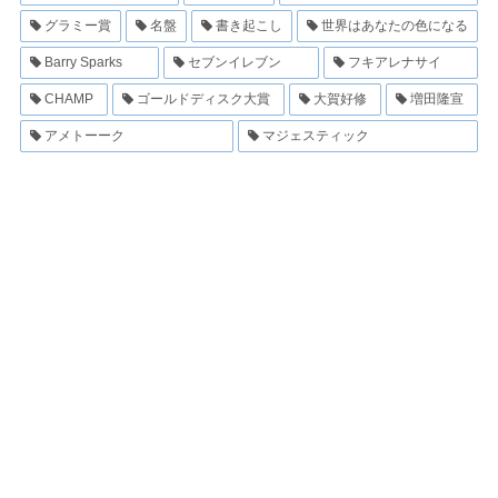
グラミー賞
名盤
書き起こし
世界はあなたの色になる
Barry Sparks
セブンイレブン
フキアレナサイ
CHAMP
ゴールドディスク大賞
大賀好修
増田隆宣
アメトーーク
マジェスティック