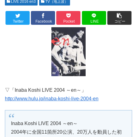
LIVE 2016 en3
TV（地上波）
Twitter
Facebook
Pocket
LINE
コピー
▽「Inaba Koshi LIVE 2004 ～en～」
http://www.hulu.jp/inaba-koshi-live-2004-en
Inaba Koshi LIVE 2004 ～en～
2004年に全国11箇所20公演、20万人を動員した初