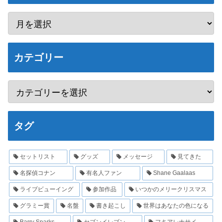
カテゴリー
タグ
セットリスト
グッズ
メッセージ
見てきた
名探偵コナン
有名人ファン
Shane Gaalaas
ライブビューイング
参加作品
いつかのメリークリスマス
グラミー賞
名盤
書き起こし
世界はあなたの色になる
Barry Sparks
セブンイレブン
フキアレナサイ