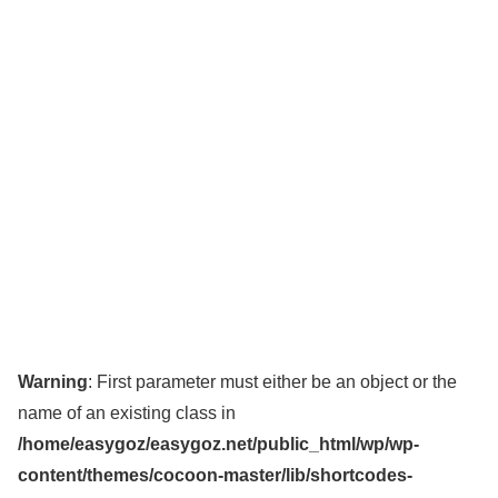
Warning
: First parameter must either be an object or the
name of an existing class in
/home/easygoz/easygoz.net/public_html/wp/wp-
content/themes/cocoon-master/lib/shortcodes-