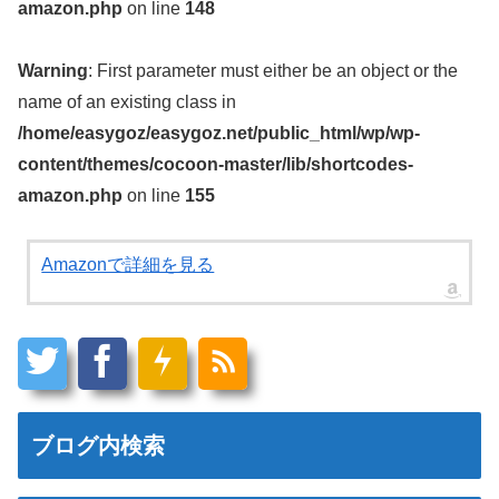
amazon.php
on line
148
Warning
: First parameter must either be an object or the
name of an existing class in
/home/easygoz/easygoz.net/public_html/wp/wp-
content/themes/cocoon-master/lib/shortcodes-
amazon.php
on line
155
Amazonで詳細を見る
ブログ内検索