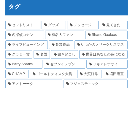
タグ
セットリスト
グッズ
メッセージ
見てきた
名探偵コナン
有名人ファン
Shane Gaalaas
ライブビューイング
参加作品
いつかのメリークリスマス
グラミー賞
名盤
書き起こし
世界はあなたの色になる
Barry Sparks
セブンイレブン
フキアレナサイ
CHAMP
ゴールドディスク大賞
大賀好修
増田隆宣
アメトーーク
マジェスティック