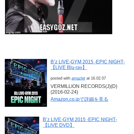
B’z LIVE-GYM 2015 -EPIC NIGHT-
【LIVE Blu-ray】
posted with
amazlet
at 16.02.07
VERMILLION RECORDS(J)(D)
(2016-02-24)
Amazon.co.jpで詳細を見る
B’z LIVE-GYM 2015 -EPIC NIGHT-
【LIVE DVD】