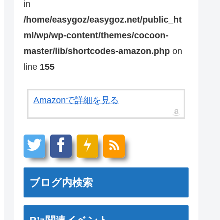
in
/home/easygoz/easygoz.net/public_ht
ml/wp/wp-content/themes/cocoon-
master/lib/shortcodes-amazon.php
on
line
155
Amazonで詳細を見る
ブログ内検索