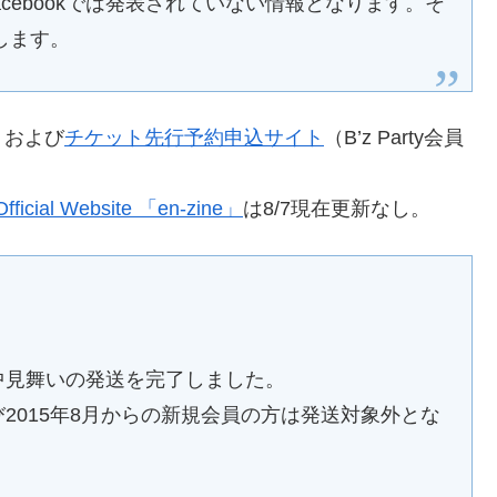
al Facebookでは発表されていない情報となります。そ
します。
トおよび
チケット先行予約申込サイト
（B’z Party会員
icial Website 「en-zine」
は8/7現在更新なし。
暑中見舞いの発送を完了しました。
び2015年8月からの新規会員の方は発送対象外とな