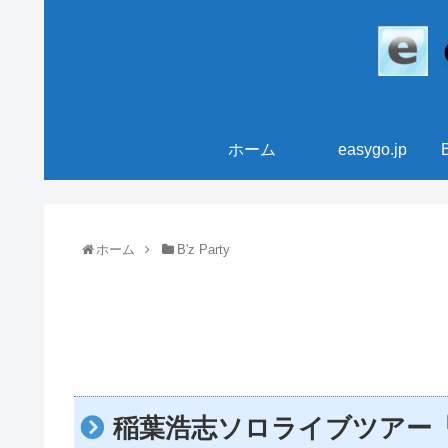
ホーム
easygo.jp
ホーム
B'z Party
稲葉浩志ソロライブツアー「Koshi 