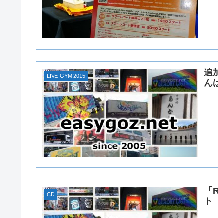
追加
LIVE-GYM 2015
ん
「
CD
ト