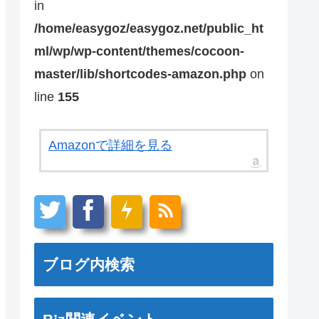
in
/home/easygoz/easygoz.net/public_ht
ml/wp/wp-content/themes/cocoon-
master/lib/shortcodes-amazon.php
on
line
155
Amazonで詳細を見る
ブログ内検索