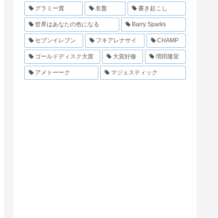
グラミー賞
名盤
書き起こし
世界はあなたの色になる
Barry Sparks
セブンイレブン
フキアレナサイ
CHAMP
ゴールドディスク大賞
大賀好修
増田隆宣
アメトーーク
マジェスティック