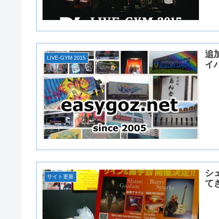
追加
LIVE-GYM 2015
イ
シ
サイト更新
て