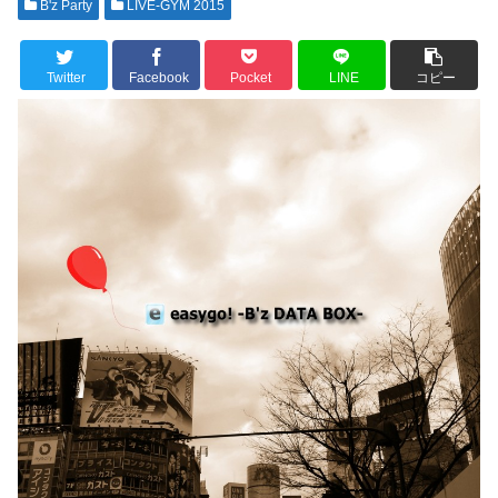
B'z Party
LIVE-GYM 2015
Twitter
Facebook
Pocket
LINE
コピー