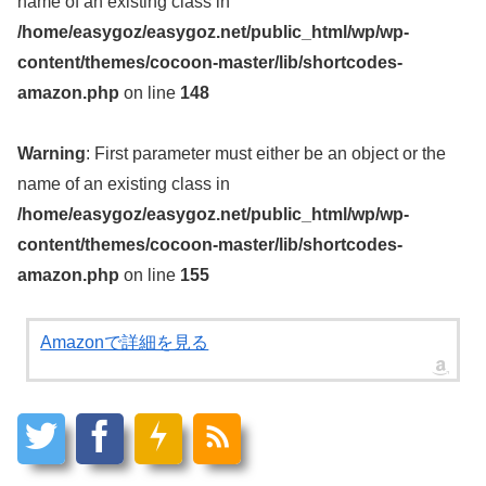
name of an existing class in
/home/easygoz/easygoz.net/public_html/wp/wp-
content/themes/cocoon-master/lib/shortcodes-
amazon.php
on line
148
Warning
: First parameter must either be an object or the
name of an existing class in
/home/easygoz/easygoz.net/public_html/wp/wp-
content/themes/cocoon-master/lib/shortcodes-
amazon.php
on line
155
Amazonで詳細を見る