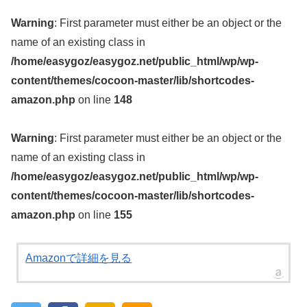
Warning
: First parameter must either be an object or the
name of an existing class in
/home/easygoz/easygoz.net/public_html/wp/wp-
content/themes/cocoon-master/lib/shortcodes-
amazon.php
on line
148
Warning
: First parameter must either be an object or the
name of an existing class in
/home/easygoz/easygoz.net/public_html/wp/wp-
content/themes/cocoon-master/lib/shortcodes-
amazon.php
on line
155
Amazonで詳細を見る