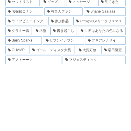
セットリスト
グッズ
メッセージ
見てきた
名探偵コナン
有名人ファン
Shane Gaalaas
ライブビューイング
参加作品
いつかのメリークリスマス
グラミー賞
名盤
書き起こし
世界はあなたの色になる
Barry Sparks
セブンイレブン
フキアレナサイ
CHAMP
ゴールドディスク大賞
大賀好修
増田隆宣
アメトーーク
マジェスティック