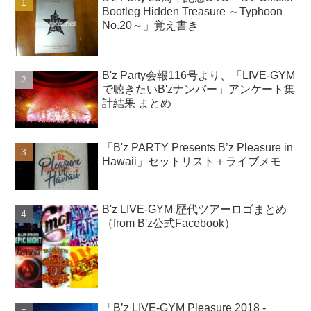
Bootleg Hidden Treasure ～Typhoon
No.20～」覚え書き
B'z Party会報116号より、「LIVE-GYM
で聴きたいB'zナンバー」アンケート集
計結果 まとめ
「B'z PARTY Presents B’z Pleasure in
Hawaii」セットリスト＋ライブメモ
B'z LIVE-GYM 歴代ツアーロゴまとめ
（from B'z公式Facebook）
「B’z LIVE-GYM Pleasure 2018 -