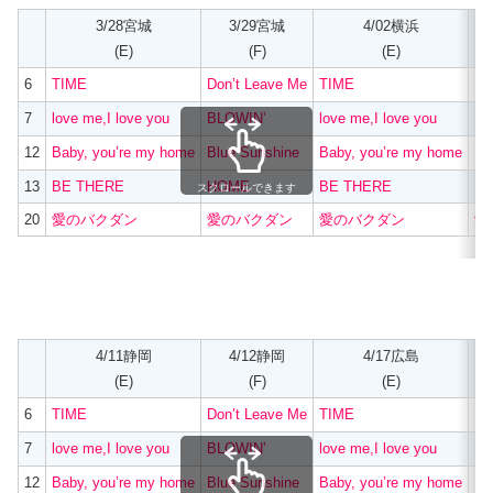
3/28宮城
3/29宮城
4/02横浜
(E)
(F)
(E)
6
TIME
Don’t Leave Me
TIME
Do
7
love me,I love you
BLOWIN’
love me,I love you
BL
12
Baby, you’re my home
Blue Sunshine
Baby, you’re my home
Bl
13
BE THERE
HOME
BE THERE
H
スクロールできます
20
愛のバクダン
愛のバクダン
愛のバクダン
愛
4/11静岡
4/12静岡
4/17広島
(E)
(F)
(E)
6
TIME
Don’t Leave Me
TIME
Do
7
love me,I love you
BLOWIN’
love me,I love you
BL
12
Baby, you’re my home
Blue Sunshine
Baby, you’re my home
Bl