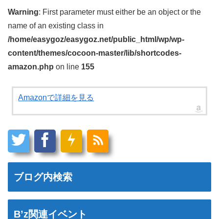
Warning
: First parameter must either be an object or the
name of an existing class in
/home/easygoz/easygoz.net/public_html/wp/wp-
content/themes/cocoon-master/lib/shortcodes-
amazon.php
on line
155
Amazonで詳細を見る
ブログ内検索
B’z関連イベント