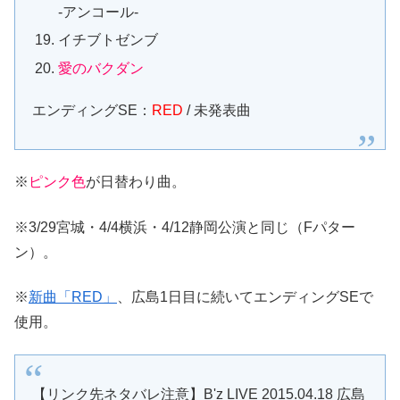
-アンコール-
イチブトゼンブ
愛のバクダン
エンディングSE：
RED
/ 未発表曲
※
ピンク色
が日替わり曲。
※3/29宮城・4/4横浜・4/12静岡公演と同じ（Fパター
ン）。
※
新曲「RED」
、広島1日目に続いてエンディングSEで
使用。
【リンク先ネタバレ注意】B'z LIVE 2015.04.18 広島