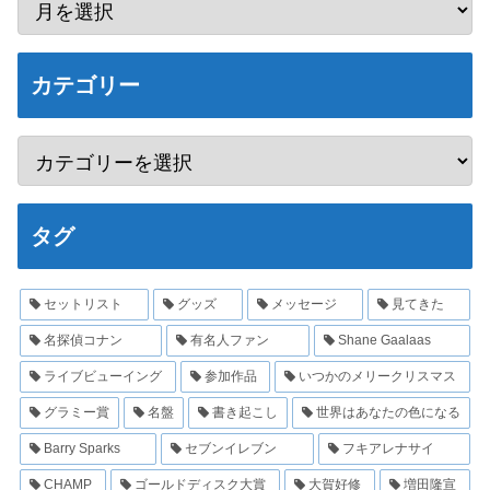
カテゴリー
タグ
セットリスト
グッズ
メッセージ
見てきた
名探偵コナン
有名人ファン
Shane Gaalaas
ライブビューイング
参加作品
いつかのメリークリスマス
グラミー賞
名盤
書き起こし
世界はあなたの色になる
Barry Sparks
セブンイレブン
フキアレナサイ
CHAMP
ゴールドディスク大賞
大賀好修
増田隆宣