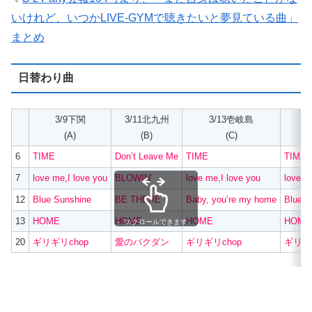
いけれど、いつかLIVE-GYMで聴きたいと夢見ている曲」
まとめ
日替わり曲
3/9下関
3/11北九州
3/13壱岐島
3
(A)
(B)
(C)
6
TIME
Don’t Leave Me
TIME
TIME
7
love me,I love you
BLOWIN’
love me,I love you
love m
12
Blue Sunshine
BE THERE
Baby, you’re my home
Blue S
13
HOME
HOME
HOME
HOME
スクロールできます
20
ギリギリchop
愛のバクダン
ギリギリchop
ギリギリ