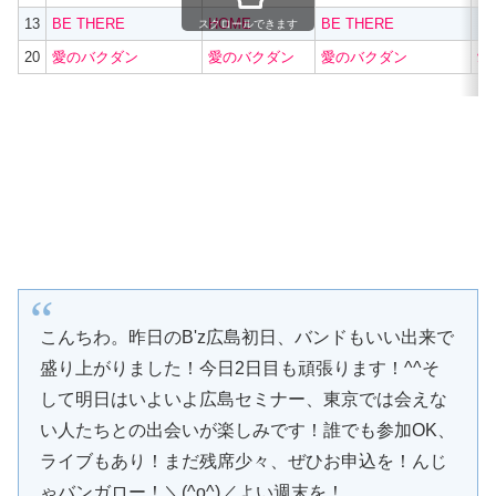
13
BE THERE
HOME
BE THERE
H
スクロールできます
20
愛のバクダン
愛のバクダン
愛のバクダン
愛
こんちわ。昨日のB'z広島初日、バンドもいい出来で
盛り上がりました！今日2日目も頑張ります！^^そ
して明日はいよいよ広島セミナー、東京では会えな
い人たちとの出会いが楽しみです！誰でも参加OK、
ライブもあり！まだ残席少々、ぜひお申込を！んじ
ゃバンガロー！＼(^o^)／よい週末を！