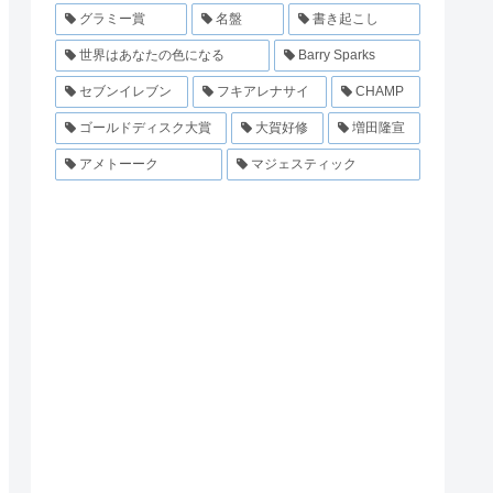
グラミー賞
名盤
書き起こし
世界はあなたの色になる
Barry Sparks
セブンイレブン
フキアレナサイ
CHAMP
ゴールドディスク大賞
大賀好修
増田隆宣
アメトーーク
マジェスティック