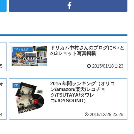
ドリカム中村さんのブログにB’zと
TV（地上波）
の3ショット写真掲載
15
2015/01/18 1:23
ォ
2015 年間ランキング（オリコ
CD
ン/amazon/楽天/レコチョ
ク/TSUTAYA/タワレ
コ/JOYSOUND）
14
2015/12/28 23:25