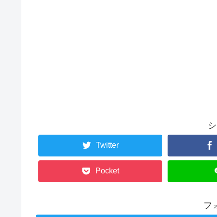
シ
Twitter
Pocket
フ