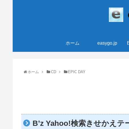
ホーム
easygo.jp
ホーム
CD
EPIC DAY
B’z Yahoo!検索きせかえ