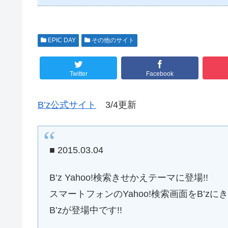
EPIC DAY
その他のサイト
Twitter
Facebook
B’z公式サイト
3/4更新
■ 2015.03.04
B’z Yahoo!検索きせかえテーマに登場!!
スマートフォンのYahoo!検索画面をB’zに
B’zが登場中です!!