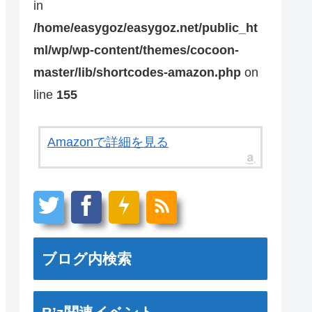
in
/home/easygoz/easygoz.net/public_ht
ml/wp/wp-content/themes/cocoon-
master/lib/shortcodes-amazon.php
on
line
155
Amazonで詳細を見る
ブログ内検索