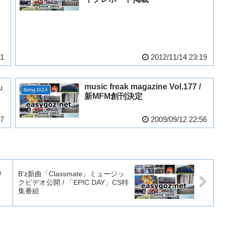
01
2012/11/14 23:19
d」
music freak magazine Vol.177 /
Being GIZA
』
新MFM創刊決定
47
2009/09/12 22:56
リ
B’z新曲「Classmate」ミュージッ
クビデオ公開 / 「EPIC DAY」CS特
集番組