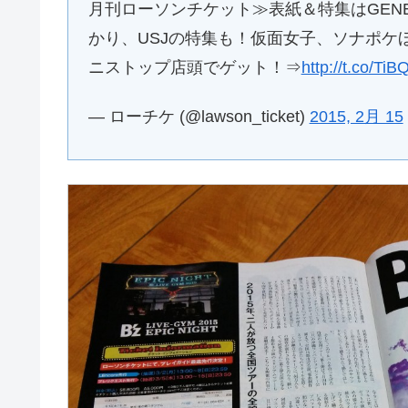
月刊ローソンチケット≫表紙＆特集はGENERATIO
かり、USJの特集も！仮面女子、ソナポケ
ニストップ店頭でゲット！⇒
http://t.co/TiB
— ローチケ (@lawson_ticket)
2015, 2月 15