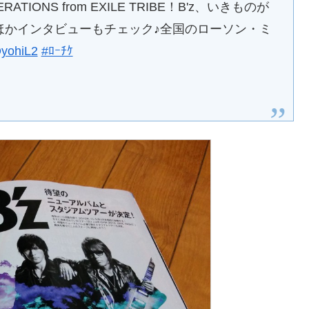
NS from EXILE TRIBE！B'z、いきものが
ほかインタビューもチェック♪全国のローソン・ミ
QyohiL2
#ﾛｰﾁｹ