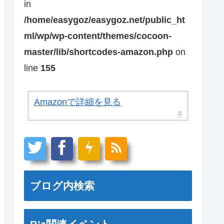
in
/home/easygoz/easygoz.net/public_ht
ml/wp/wp-content/themes/cocoon-
master/lib/shortcodes-amazon.php
on
line
155
Amazonで詳細を見る
ブログ内検索