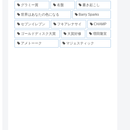
グラミー賞
名盤
書き起こし
世界はあなたの色になる
Barry Sparks
セブンイレブン
フキアレナサイ
CHAMP
ゴールドディスク大賞
大賀好修
増田隆宣
アメトーーク
マジェスティック