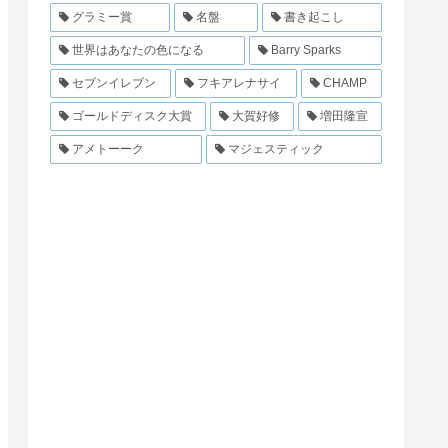
グラミー賞
名盤
書き起こし
世界はあなたの色になる
Barry Sparks
セブンイレブン
フキアレナサイ
CHAMP
ゴールドディスク大賞
大賀好修
増田隆宣
アメトーーク
マジェスティック