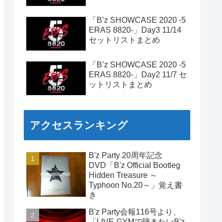
「B’z SHOWCASE 2020 -5
ERAS 8820-」Day3 11/14
セットリストまとめ
「B’z SHOWCASE 2020 -5
ERAS 8820-」Day2 11/7 セ
ットリストまとめ
アクセスランキング
B'z Party 20周年記念
DVD「B'z Official Bootleg
Hidden Treasure ～
Typhoon No.20～」覚え書
き
B'z Party会報116号より、
「LIVE-GYMで聴きたいB'z