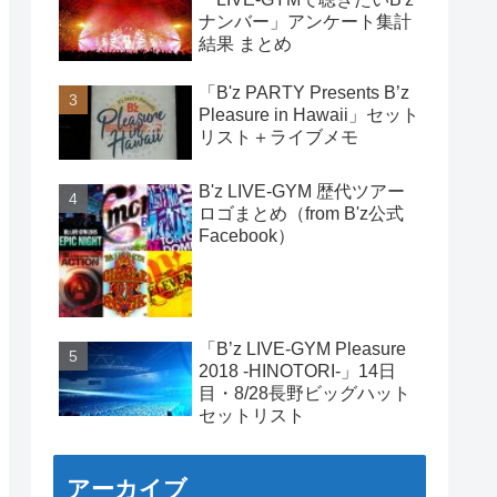
ナンバー」アンケート集計
結果 まとめ
「B'z PARTY Presents B’z
Pleasure in Hawaii」セット
リスト＋ライブメモ
B'z LIVE-GYM 歴代ツアー
ロゴまとめ（from B'z公式
Facebook）
「B’z LIVE-GYM Pleasure
2018 -HINOTORI-」14日
目・8/28長野ビッグハット
セットリスト
アーカイブ