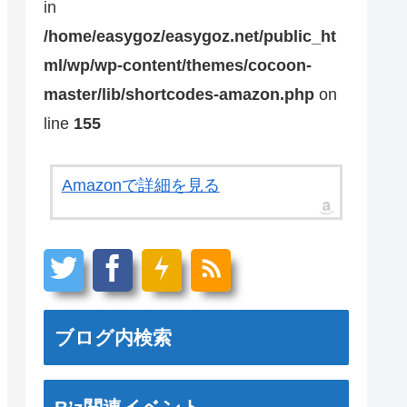
in
/home/easygoz/easygoz.net/public_ht
ml/wp/wp-content/themes/cocoon-
master/lib/shortcodes-amazon.php
on
line
155
Amazonで詳細を見る
ブログ内検索