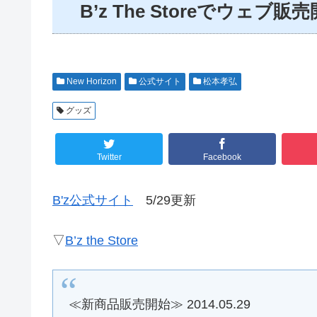
B’z The Storeでウェブ販
New Horizon
公式サイト
松本孝弘
グッズ
Twitter
Facebook
B'z公式サイト
5/29更新
▽
B’z the Store
≪新商品販売開始≫ 2014.05.29