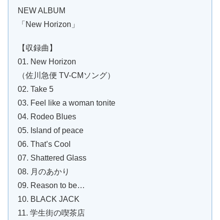
NEW ALBUM
「New Horizon」
【収録曲】
01. New Horizon
（佐川急便 TV-CMソング）
02. Take 5
03. Feel like a woman tonite
04. Rodeo Blues
05. Island of peace
06. That’s Cool
07. Shattered Glass
08. 月のあかり
09. Reason to be…
10. BLACK JACK
11. 学生街の喫茶店