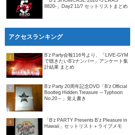
「B’z SHOWCASE 2020 -5 ERAS
8820-」Day2 11/7 セットリストまとめ
アクセスランキング
B'z Party会報116号より、「LIVE-GYM
で聴きたいB'zナンバー」アンケート集
計結果 まとめ
B'z Party 20周年記念DVD「B'z Official
Bootleg Hidden Treasure ～Typhoon
No.20～」覚え書き
「B'z PARTY Presents B’z Pleasure in
Hawaii」セットリスト＋ライブメモ