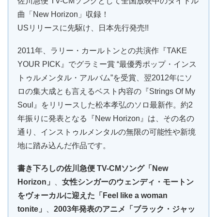
佐川急便 TV-CMソングとして全国放映中のタイトル
曲「New Horizon」収録！
USリリースに先駆け、日本先行発売!!
2011年、ラリー・カールトンとの共演作『TAKE
YOUR PICK』でグラミー賞 “最優秀ポップ・インス
トゥルメンタル・アルバム”を受賞、翌2012年にソ
ロの集大成とも言えるベスト内容の『Strings Of My
Soul』をリリースした松本孝弘のソロ最新作。約2
年振りに発表となる『New Horizon』は、その名の
通り、インストゥルメンタルの無限の可能性や新境
地に踏み込んだ作品です。
書き下ろしの佐川急便 TV-CMソング「New
Horizon」
、
女性シンガーのウェンディ・モートン
をヴォーカルに迎えた「Feel like a woman
tonite」
、
2003年発表のアニメ「ブラック・ジャッ