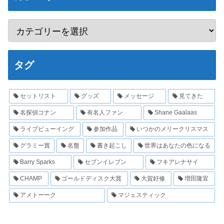
タグ
セットリスト
グッズ
メッセージ
見てきた
名探偵コナン
有名人ファン
Shane Gaalaas
ライブビューイング
参加作品
いつかのメリークリスマス
グラミー賞
名盤
書き起こし
世界はあなたの色になる
Barry Sparks
セブンイレブン
フキアレナサイ
CHAMP
ゴールドディスク大賞
大賀好修
増田隆宣
アメトーーク
マジェスティック