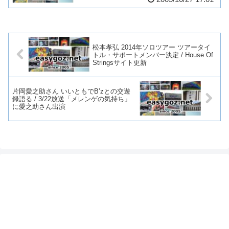
松本孝弘 2014年ソロツアー ツアータイ
トル・サポートメンバー決定 / House Of
Stringsサイト更新
片岡愛之助さん いいともでB’zとの交遊
録語る / 3/22放送「メレンゲの気持ち」
に愛之助さん出演