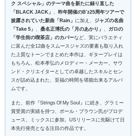
ク スペシャル」のテーマ曲を新たに録り直した
「BLACK JACK」
、
昨年開催のB’z25周年ツアーで
披露されていた新曲「Rain」
に加え、
ジャズの名曲
「Take 5」
、
桑名正博氏の「月のあかり」
、
ガロの
「学生街の喫茶店」のカバー
など、実にバラエティ
に富んだ全12曲をスムースジャズの要素も取り入れ
た上質なトーンでまとめた本作は、ギタープレイは
もちろん、松本孝弘のメロディー・メーカー、サウ
ンド・クリエイターとしての卓越したスキルとセン
スが詰め込まれた、至福の時間を堪能出来るアルバ
ムです。
また、前作『Strings Of My Soul』に続き、グラミー
賞受賞の実績を持つ、ポール・ブラウン氏がプロデ
ュース、ミックスに参加。USリリースに先駆けて日
本先行発売となる注目の作品です。