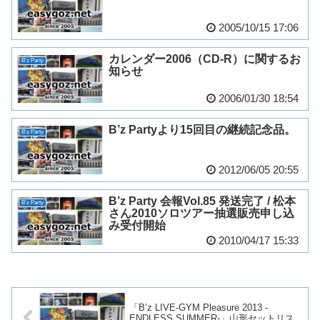
2005/10/15 17:06
カレンダー2006（CD-R）に関するお
B'z Party
知らせ
2006/01/30 18:54
B’z Partyより15回目の継続記念品。
B'z Party
2012/06/05 20:55
B’z Party 会報Vol.85 発送完了 / 松本
B'z Party
さん2010ソロツアー抽選販売申し込
み受付開始
2010/04/17 15:33
「B’z LIVE-GYM Pleasure 2013 -
ENDLESS SUMMER-」山形セットリス