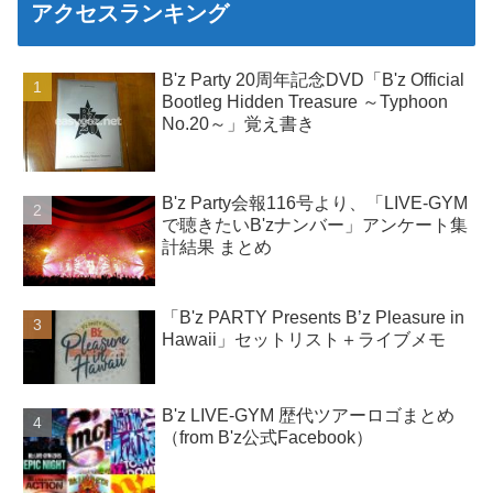
アクセスランキング
B'z Party 20周年記念DVD「B'z Official
Bootleg Hidden Treasure ～Typhoon
No.20～」覚え書き
B'z Party会報116号より、「LIVE-GYM
で聴きたいB'zナンバー」アンケート集
計結果 まとめ
「B'z PARTY Presents B’z Pleasure in
Hawaii」セットリスト＋ライブメモ
B'z LIVE-GYM 歴代ツアーロゴまとめ
（from B'z公式Facebook）