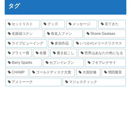
タグ
セットリスト
グッズ
メッセージ
見てきた
名探偵コナン
有名人ファン
Shane Gaalaas
ライブビューイング
参加作品
いつかのメリークリスマス
グラミー賞
名盤
書き起こし
世界はあなたの色になる
Barry Sparks
セブンイレブン
フキアレナサイ
CHAMP
ゴールドディスク大賞
大賀好修
増田隆宣
アメトーーク
マジェスティック